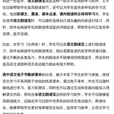
到进一步提升。
语文朗读宝
就是这样一款非常实用的学习软件。它不
仅仅能帮助学生提高朗读技巧，还可以为学生提供多样化的学习活
动，包括
听课文、晨读、课本点读、课外朗读和古诗词学习
等。学生
在使用
语文朗读宝
时，可以随时选择自己感兴趣的内容进行练习，同
时，软件会根据学生的朗读情况提供详细反馈，帮助学生纠正发音和
语调，提升语感。
比如，在学习《出师表》时，学生可以在
语文朗读宝
上进行朗读练
习，软件会根据学生的朗读情况，指出需要改进的发音和语速问题。
通过不断的反复练习，学生的朗读水平能够得到明显提升，而这些对
提高语文成绩和语言表达能力都会有很大帮助。
高中语文电子书教材课本
的出现，极大丰富了学生的学习体验，使得
语文学习不再局限于传统的纸质课本。通过电子课本，学生可以随时
随地进行学习、复习和测试，同时也可以通过互动和音频功能深入理
解课文内容。而结合像
语文朗读宝
这样的学习软件，学生不仅能够提
高朗读能力，还能在学习过程中培养良好的语言表达能力。两者结
合，能够帮助学生更好地掌握语文知识，提高学习效率，让语文学习