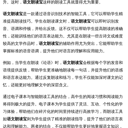
升。这时，
语文朗读宝
这样的朗读工具就显得尤为重要。
语文朗读宝
是一款通过语音识别技术的智能工具，它可以帮助学生精
准提高朗读技巧。学生在朗读课文时，
语文朗读宝
可以即时识别发
音、语调和停顿，并给出反馈。这不仅可以帮助学生提高朗读的准确
性，还能训练他们的语言表达能力。尤其是在朗读一些古诗文或难度
较高的文学作品时，
语文朗读宝
的辅助作用尤为突出，它能帮助学生
掌握标准的语音语调，提升他们对语言的理解和应用能力。
例如，当学生在朗读《论语》时，
语文朗读宝
会根据每个字的发音和
语境提供反馈，帮助学生更准确地朗读每一句话，并提升他们的语感
和语言表达能力。通过反复朗读和练习，学生不仅能加深对课文的记
忆，还能更好地理解文中的深层含义。
通过电子课本与智能朗读工具的结合，高中生的阅读习惯和阅读能力
将得到极大的提升。电子课本为学生提供了灵活、互动、个性化的学
习体验，帮助他们在碎片化的时间里持续进行高效学习，而朗读工具
如
语文朗读宝
则为学生提供了精准的朗读指导，提升了他们的语言表
达和理解能力。两者的结合，不仅能帮助学生更好地掌握语文知识，