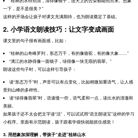
“桂林的水特别清，清得像镜子，连天上的云朵都能照出来。想象
一下，是不是很美？”
这样的开场会让孩子对课文充满期待，也为朗读奠定了基础。
2. 小学语文朗读技巧：让文字变成画面
课文里的句子很有画面感，比如：
“桂林的山奇峰罗列，形态万千，有的像骆驼，有的像大象……”
“漓江的水静得像一面镜子，绿得像一块无瑕的翡翠。”
朗读这些句子时，可以这样引导孩子：
读“形态万千”时，声音可以有点变化，比如稍微加重语气，让人感
受到山峰的多样性。
读“绿得像翡翠”时，语速慢一些，语气柔和一点，读出水的清澈和
美丽。
如果孩子还不太会把文字读“活”，可以试试用“语文朗读宝”这样的学习
小程序。里面有示范朗读，孩子跟着学很快就能抓住感觉！
3. 用想象加深理解，带孩子“走进”桂林山水