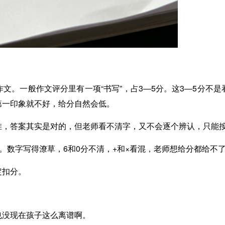
文。一般作文评分里有一项“书写”，占3—5分。这3—5分不
第一印象就不好，给分自然会低。
，答案其实是对的，但老师看不清字，又不会逐个辨认，只能按
。数字写得潦草，6和0分不清，+和×看混，老师想给分都给不
定扣分。
也没现在孩子这么离谱啊。