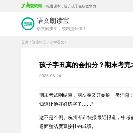
-
吃透课本，提升孩子在校竞争力
语文朗读宝
语文同步学，校内提分快！
首页
资讯中心
小学语文 /
/
/
孩子字丑真的会扣分？期末考完
2026-06-24
期末考试刚结束，朋友圈又开始刷一类消息：
知道让他好好练字了……”
这不是个例。杭州都市快报最近报道，中考
卷面整洁度直接挂钩成绩。