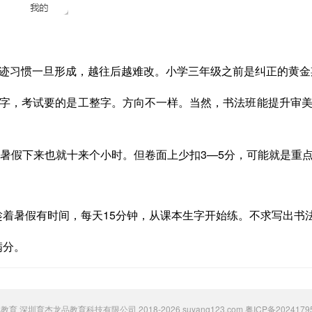
字迹习惯一旦形成，越往后越难改。小学三年级之前是纠正的黄
术字，考试要的是工整字。方向不一样。当然，书法班能提升审美
一个暑假下来也就十来个小时。但卷面上少扣3—5分，可能就是
着暑假有时间，每天15分钟，从课本生字开始练。不求写出书
满分。
 粟氧教育 深圳育杰龙品教育科技有限公司 2018-2026 suyang123.com
粤ICP备2024179