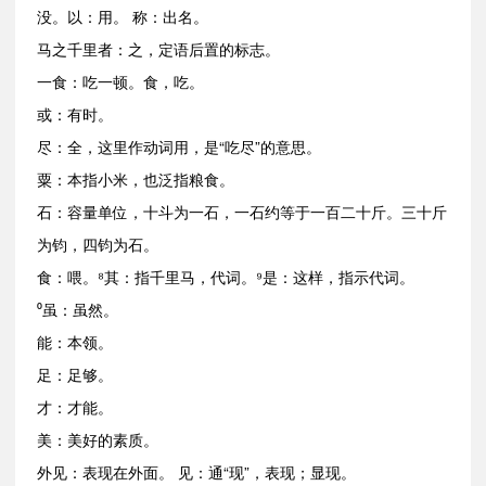
没。以：用。 称：出名。
马之千里者：之，定语后置的标志。
一食：吃一顿。食，吃。
或：有时。
尽：全，这里作动词用，是“吃尽”的意思。
粟：本指小米，也泛指粮食。
石：容量单位，十斗为一石，一石约等于一百二十斤。三十斤
为钧，四钧为石。
食：喂。⁸其：指千里马，代词。⁹是：这样，指示代词。
⁰虽：虽然。
能：本领。
足：足够。
才：才能。
美：美好的素质。
外见：表现在外面。 见：通“现”，表现；显现。