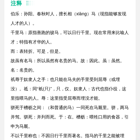
注释
伯乐：孙阳。春秋时人，擅长相（xiàng）马（现指能够发现
人才的人）。
千里马：原指善跑的骏马，可以日行千里。现在常用来比喻人
才；特指有才华的人。
而：表转折。可是，但是。
故虽有名马：所以虽然有名贵的马。故：因此。虽：虽然。
名：名贵的。
祇辱于奴隶人之手：也只能在马夫的手里受到屈辱（或埋
没）。祗：同“衹(只)”，只，仅。奴隶人：古代也指仆役，这
里指喂马的人。辱：这里指受屈辱而埋没才能。
骈死于槽枥之间：（和普通的马）一同死在马厩里。骈，两马
并驾。骈死：并列而死。于：在。槽枥：喂牲口用的食器，引
申为马厩。
不以千里称也：不因日行千里而著名。指马的千里之能被埋