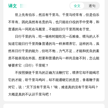
译文
全文
逐句
世上先有伯乐，然后有千里马。千里马经常有，但是伯乐
不常有。因此虽然有名贵的马，也只能在仆役的手中受辱，和
普通的马一同死在马厩里，不能因日行千里而闻名于世。
日行千里的马，吃一顿有时能吃完一石粮食。喂马的人不
知道它能日行千里而像普通的马一样来喂养它。这样的马，虽
然有日行千里的能力，但吃不饱，力气不足，才能和优良的素
质不能表现在外面。想要和普通的马一样尚且做不到，怎么能
够要求它（日行）千里呢？
不按照驱使千里马的正确方法鞭打它，喂养它却不能竭尽
它的才能，听千里马鸣叫，却不能通晓它的意思，拿着鞭子面
对它，说：“天下没有千里马！”唉，难道真的没有千里马吗？
大概是真的不认识千里马吧！