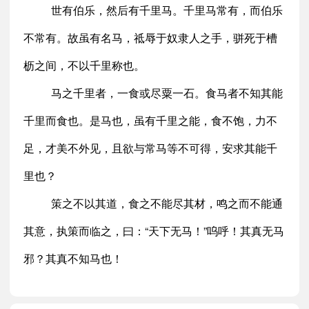
世有伯乐，然后有千里马。千里马常有，而伯乐
不常有。故虽有名马，祗辱于奴隶人之手，骈死于槽
枥之间，不以千里称也。
马之千里者，一食或尽粟一石。食马者不知其能
千里而食也。是马也，虽有千里之能，食不饱，力不
足，才美不外见，且欲与常马等不可得，安求其能千
里也？
策之不以其道，食之不能尽其材，鸣之而不能通
其意，执策而临之，曰：“天下无马！”呜呼！其真无马
邪？其真不知马也！