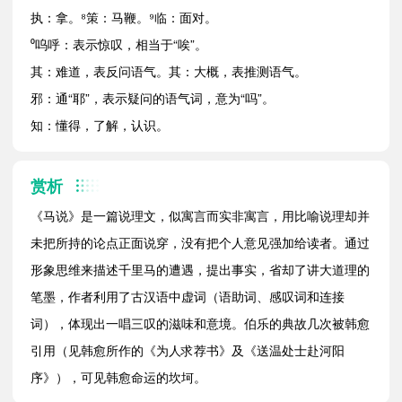
执：拿。⁸策：马鞭。⁹临：面对。
⁰呜呼：表示惊叹，相当于“唉”。
其：难道，表反问语气。其：大概，表推测语气。
邪：通“耶”，表示疑问的语气词，意为“吗”。
知：懂得，了解，认识。
赏析
《马说》是一篇说理文，似寓言而实非寓言，用比喻说理却并
未把所持的论点正面说穿，没有把个人意见强加给读者。通过
形象思维来描述千里马的遭遇，提出事实，省却了讲大道理的
笔墨，作者利用了古汉语中虚词（语助词、感叹词和连接
词），体现出一唱三叹的滋味和意境。伯乐的典故几次被韩愈
引用（见韩愈所作的《为人求荐书》及《送温处士赴河阳
序》），可见韩愈命运的坎坷。