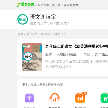
-
吃透课本，提升孩子在校竞争力
语文朗读宝
语文同步学，校内提分快！
首页
初中语文
九年级
九年级上册
/
/
/
九年级上册语文《就英法联军远征中
版本：
人教版部编版
年级：
九年级
语文朗读宝提供就英法联军远征中国致巴
文成绩飞速提升！
更多九年级上册语文同步学功能
字词组词
原文音频
在线朗读
课文