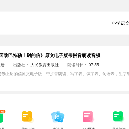
小学语
国致巴特勒上尉的信》原文电子版带拼音朗读音频
上册
出版社：
人民教育出版社
朗读时长：
07:55
特勒上尉的信原文电子版，带拼音朗读、写字表、识字表、词语表，生字组
背诵
课本点读
古诗词
337晨读
课外朗读