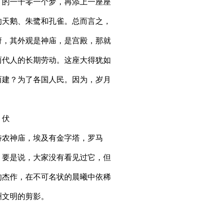
》的一千零一个梦，再添上一座座
的天鹅、朱鹭和孔雀。总而言之，
府，其外观是神庙，是宫殿，那就
两代人的长期劳动。这座大得犹如
而建？为了各国人民。因为，岁月
；伏
特农神庙，埃及有金字塔，罗马
。要是说，大家没有看见过它，但
的杰作，在不可名状的晨曦中依稀
洲文明的剪影。