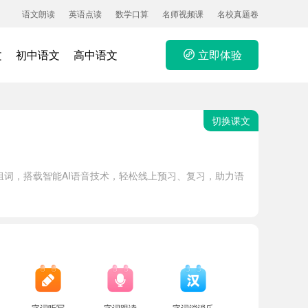
语文朗读
英语点读
数学口算
名师视频课
名校真题卷
文
初中语文
高中语文
立即体验
切换课文
词，搭载智能AI语音技术，轻松线上预习、复习，助力语
字词听写
字词跟读
字词消消乐