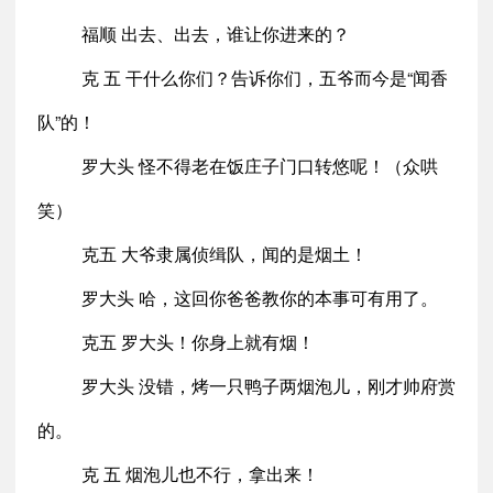
福顺 出去、出去，谁让你进来的？
克 五 干什么你们？告诉你们，五爷而今是“闻香
队”的！
罗大头 怪不得老在饭庄子门口转悠呢！（众哄
笑）
克五 大爷隶属侦缉队，闻的是烟土！
罗大头 哈，这回你爸爸教你的本事可有用了。
克五 罗大头！你身上就有烟！
罗大头 没错，烤一只鸭子两烟泡儿，刚才帅府赏
的。
克 五 烟泡儿也不行，拿出来！