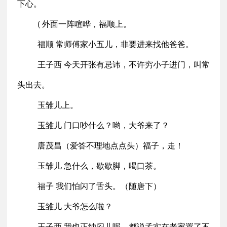
下心。
( 外面一阵喧哗，福顺上。
福顺 常师傅家小五儿，非要进来找他爸爸。
王子西 今天开张有忌讳，不许穷小子进门，叫常
头出去。
玉雏儿上。
玉雏儿 门口吵什么？哟，大爷来了？
唐茂昌（爱答不理地点点头）福子，走！
玉雏儿 急什么，歇歇脚，喝口茶。
福子 我们怕闪了舌头。（随唐下）
玉雏儿 大爷怎么啦？
王子西 我也正纳闷儿呢。都说孟实在老家置了不