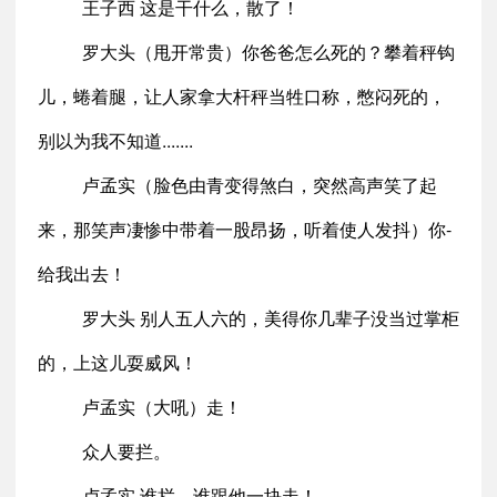
王子西 这是干什么，散了！
罗大头（甩开常贵）你爸爸怎么死的？攀着秤钩
儿，蜷着腿，让人家拿大杆秤当牲口称，憋闷死的，
别以为我不知道.......
卢孟实（脸色由青变得煞白，突然高声笑了起
来，那笑声凄惨中带着一股昂扬，听着使人发抖）你-
给我出去！
罗大头 别人五人六的，美得你几辈子没当过掌柜
的，上这儿耍威风！
卢孟实（大吼）走！
众人要拦。
卢孟实 谁拦，谁跟他一块走！