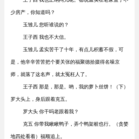
少房产，你知道吗？
玉雏儿 您听谁说的？
王子西 我也不大信。
玉雏儿 孟实苦干了十年，有点儿积蓄不假，可
是，他辛辛苦苦把个要关张的福聚德拾掇得名噪京
师，就落了这名声，就太冤枉人了。
王子西 那是，那是。哟，我的萝卜丝饼！（下）
罗大头上，身后跟着克五。
罗大头 你干吗老跟着我？
克五 你带我瞅瞅鸭子，弄个鸭架桩也行。（贪婪
地四处看着）福顺追上。