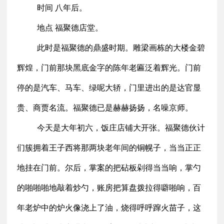
时间 八年后。
地点 福聚德店堂。
此时是福聚德的鼎盛时期。雕梁画栋的大楼金碧
辉煌，门前那块黑底金字的陈年老匾泛着辉光。门前
停的是汽车、马车、绿呢大轿，门里进出的是达官显
贵、商贾名流。福聚德已是赫赫扬扬，名噪京师。
今天是大年初六，饭庄店铺大开张。福聚德伙计
们簇拥着王子西将那两块老年间的铜幌子，当当正正
地挂在门前。尔后，掌案的把砧板剁得当当响，掌勺
的啪啪啪地敲着炒勺，账房把算盘拨拉得噼啪响，百
年老炉中的炉火像浇上了油，烧得呼呼蹿火苗子，这