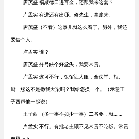
唐茂盛 福聚德日进百金，还跟我来这套？
卢孟实 有进还有出哪。修先生，拿账来。
唐茂盛（不看）这事儿就这么着了。另外，我还
要借个人。
卢孟实 谁？
唐茂盛 分号缺个好堂头，我要常贵。
卢孟实 这可不行，饭馆让人服，全仗堂、柜、
厨，您这不是撤我大梁吗？我给您换一个。（示意王
子西帮他一起说）
王子西 （多一事不如少一事）二爷要，就.......
卢孟实 不行。有批老主顾不见常贵不吃饭。常贵
自楼上下。