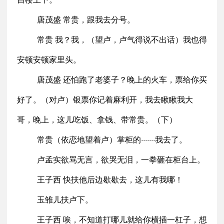
唐茂盛 常贵，跟我去分号。
常贵 我？我，（望卢，卢气得说不出话）我也得
安顿安顿家里头。
唐茂盛 还怕跑了老婆子？晚上的火车，票给你买
好了。（对卢）银票你记着麻利开，我去瞅瞅我大
哥，晚上，这儿吃饭、拿钱、带常贵。（下）
常贵（依恋地望着卢）掌柜的·······我去了。
卢孟实欲骂无言，欲哭无泪，一拳砸在柜台上。
王子西 快扶他后边歇歇去，这儿有我哪！
玉雏儿扶卢下。
王子西 唉，不知道打哪儿就给你横插一杠子，想