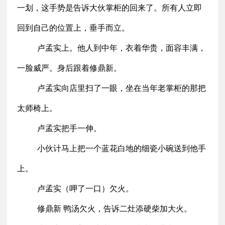
一划，这手势是告诉大伙掌柜的回来了。所有人立即
回到自己的位置上，垂手而立。
卢孟实上。他人到中年，衣着华贵，面容丰满，
一脸威严。身后跟着修鼎新。
卢孟实向店里扫了一眼，坐在当年老掌柜的那把
太师椅上。
卢孟实把手一伸。
小伙计马上把一个蓝花白地的细瓷小碗送到他手
上。
卢孟实（呷了一口）欠火。
修鼎新 鸭汤欠火，告诉二灶添硬柴加大火。