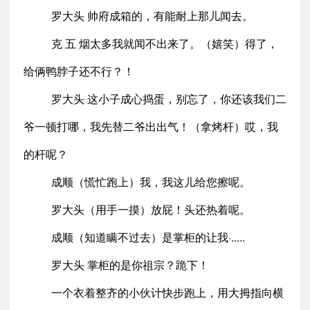
罗大头 帅府成箱的，有能耐上那儿闻去。
克 五 烟太多我就闻不出来了。（嬉笑）得了，
给俩鸭脖子还不行？！
罗大头 这小子成心捣蛋，别忘了，你还该我们二
爷一顿打哪，我先替二爷出出气！（拿烤杆）哎，我
的杆呢？
成顺（慌忙跑上）我，我这儿给您擦呢。
罗大头（用手一摸）放屁！头还热着呢。
成顺（知道瞒不过去）是掌柜的让我·.....
罗大头 掌柜的是你祖宗？跪下！
一个衣着整齐的小伙计快步跑上，用大拇指向横