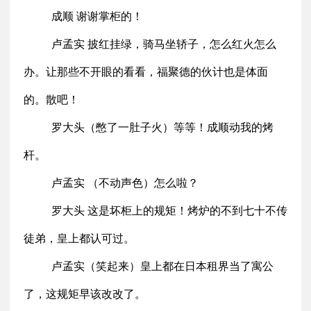
成顺 谢谢掌柜的！
卢孟实 披红挂绿，骑马坐轿子，怎么红火怎么
办。让那些不开眼的看看，福聚德的伙计也是体面
的。散吧！
罗大头（憋了一肚子火）等等！成顺动我的烤
杆。
卢孟实 （不动声色）怎么啦？
罗大头 这是坏柜上的规矩！烤炉的不到七十不传
徒弟，皇上都认可过。
卢孟实（笑起来）皇上都在日本租界当了寓公
了，这规矩早该改改了。