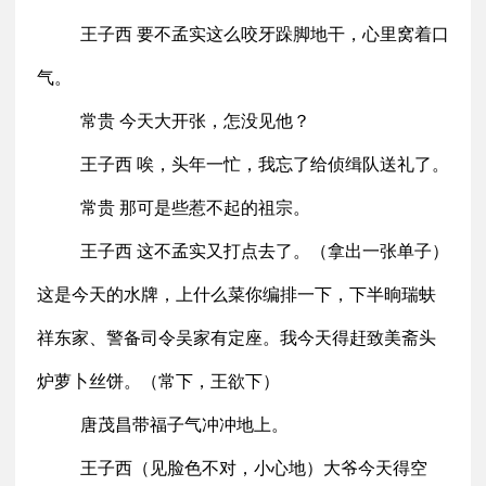
王子西 要不孟实这么咬牙跺脚地干，心里窝着口
气。
常贵 今天大开张，怎没见他？
王子西 唉，头年一忙，我忘了给侦缉队送礼了。
常贵 那可是些惹不起的祖宗。
王子西 这不孟实又打点去了。（拿出一张单子）
这是今天的水牌，上什么菜你编排一下，下半晌瑞蚨
祥东家、警备司令吴家有定座。我今天得赶致美斋头
炉萝卜丝饼。（常下，王欲下）
唐茂昌带福子气冲冲地上。
王子西（见脸色不对，小心地）大爷今天得空