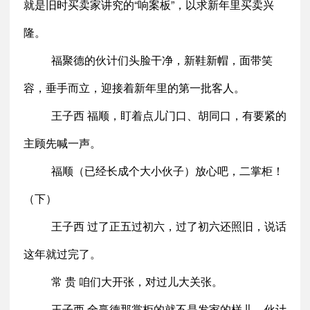
就是旧时买卖家讲究的“响案板”，以求新年里买卖兴
隆。
福聚德的伙计们头脸干净，新鞋新帽，面带笑
容，垂手而立，迎接着新年里的第一批客人。
王子西 福顺，盯着点儿门口、胡同口，有要紧的
主顾先喊一声。
福顺（已经长成个大小伙子）放心吧，二掌柜！
（下）
王子西 过了正五过初六，过了初六还照旧，说话
这年就过完了。
常 贵 咱们大开张，对过儿大关张。
王子西 全赢德那掌柜的就不是发家的样儿，伙计