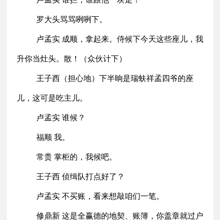
罗大头骂骂咧咧下。
卢孟实 成顺，拿起来。侍候下今天这些座儿，我
升你当灶头。散！（众伙计下）
王子西（担心地）下半晌是瑞蚨祥孟四爷的座
儿，这可是吃主儿。
卢孟实 谁候？
福顺 我。
常贵 掌柜的，我候吧。
王子西 侦缉队打点好了？
卢孟实 不买账，看来想敲咱们一笔。
修鼎新 这是全赢德的地契、账簿，你盖章就过户