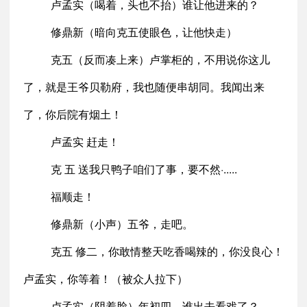
卢孟实（喝着，头也不抬）谁让他进来的？
修鼎新（暗向克五使眼色，让他快走）
克五（反而凑上来）卢掌柜的，不用说你这儿
了，就是王爷贝勒府，我也随便串胡同。我闻出来
了，你后院有烟土！
卢孟实 赶走！
克 五 送我只鸭子咱们了事，要不然·.....
福顺走！
修鼎新（小声）五爷，走吧。
克五 修二，你敢情整天吃香喝辣的，你没良心！
卢孟实，你等着！（被众人拉下）
卢孟实（阴着脸）年初四，谁出去看戏了？