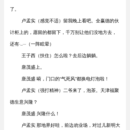
了。
卢孟实（感觉不适）留我晚上看吧。全赢德的伙
计柜上的，愿留的都留下，千万别让他们没地方去，
还有·..···（一阵眩晕）
王子西（扶住）怎么啦？去后边躺躺。
唐茂盛上。
唐茂盛 嗬，门口的“气死风”都换电灯泡啦！
卢孟实（强打精神）二爷来了，泡茶。天津福聚
德生意兴隆？
唐茂盛 兴隆什么！
卢孟实 那地界好哇，前边劝业场，对过儿新明大