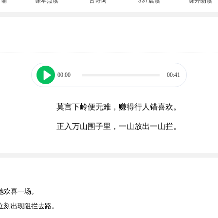
00:00
00:41
莫言下岭便无难，赚得行人错喜欢。
正入万山围子里，一山放出一山拦。
地欢喜一场。
立刻出现阻拦去路。