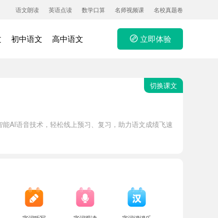
语文朗读
英语点读
数学口算
名师视频课
名校真题卷
文
初中语文
高中语文
立即体验
切换课文
能AI语音技术，轻松线上预习、复习，助力语文成绩飞速
字词听写
字词跟读
字词消消乐