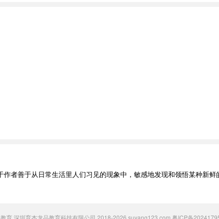
于作者善于从日常生活里人们习见的现象中，敏感地发现和领悟某种新鲜
 粟氧教育 深圳育杰龙品教育科技有限公司 2018-2026 suyang123.com
粤ICP备2024179