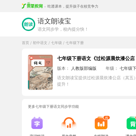
-
吃透课本，提升孩子在校竞争力
语文朗读宝
语文同步学，校内提分快！
首页
初中语文
七年级
七年级下册
/
/
/
七年级下册语文《过松源晨炊漆公店
版本：
人教版部编版
年级：
七年级
语文朗读宝提供过松源晨炊漆公店（其五
提升！
更多七年级下册语文同步学功能
字词组词
原文音频
在线朗读
课文