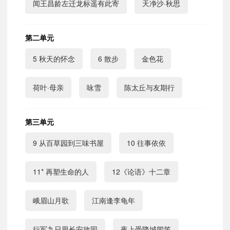
闻王昌龄左迁龙标遥有此寄
天净沙·秋思
第二单元
5 秋天的怀念
6 散步
金色花
荷叶·母亲
咏雪
陈太丘与友期行
第三单元
9 从百草园到三味书屋
10 往事依依
11* 再塑生命的人
12《论语》十二章
峨眉山月歌
江南逢李龟年
行军九日思长安故园
夜上受降城闻笛