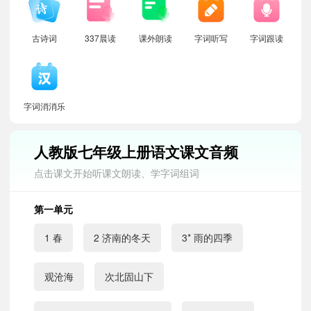
古诗词
337晨读
课外朗读
字词听写
字词跟读
字词消消乐
人教版七年级上册语文课文音频
点击课文开始听课文朗读、学字词组词
第一单元
1 春
2 济南的冬天
3* 雨的四季
观沧海
次北固山下