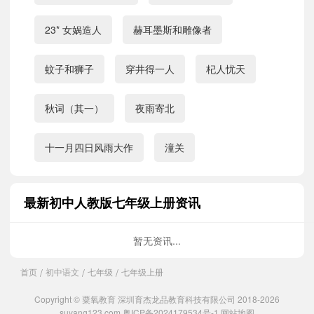
23* 女娲造人
赫耳墨斯和雕像者
蚊子和狮子
穿井得一人
杞人忧天
秋词（其一）
夜雨寄北
十一月四日风雨大作
潼关
最新初中人教版七年级上册资讯
暂无资讯...
首页
初中语文
七年级
七年级上册
/
/
/
Copyright © 粟氧教育 深圳育杰龙品教育科技有限公司 2018-2026
suyang123.com
粤ICP备2024179534号-1
网站地图