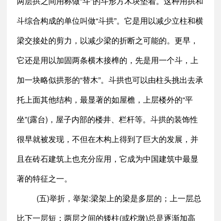
两层拱之间用称做“斗”的斗形方木块垫着。这种用拱和
斗综合构成的单位叫做“斗拱”。它是用以减少立柱和横
梁交接处的剪力，以减少梁的折断之可能的。更早，
它还是用以加固两条横木接榫的，先是用一个斗，上
加一块略似拱形的“替木”。斗拱也可以由柱头挑出去承
托上面其他结构，最显著的如屋檐，上层楼外的“平
坐”(露台)，屋子内部的楼井、栏杆等。斗拱的装饰性
很早就被发现，不但在木构上得到了巨大的发展，并
且在砖石建筑上也充分应用，它成为中国建筑中最显
著的特征之一。
(五)举折，举架:梁架上的梁是多层的；上一层总
比下一层短；两层之间的矮柱(或柁墩)总是逐渐加高