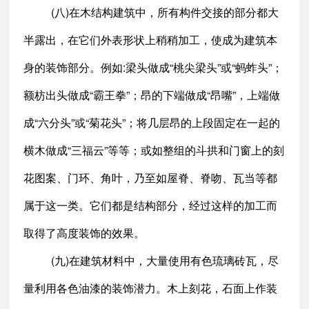
(八)在木结构建筑中，所有构件交接的部分都大
半露出，在它们外表形状上稍稍加工，使成为建筑本
身的装饰部分。例如:梁头做成“桃尖梁头”或“蚂蚱头”；
额枋出头做成“霸王拳”；昂的下端做成“昂嘴”，上端做
成“六分头”或“菊花头”；将几层昂的上段固定在一起的
横木做成“三福云”等等；或如整组的斗拱和门窗上的刻
花图案、门环、角叶，乃至如屋脊、脊吻、瓦当等都
属于这一类。它们都是结构部分，经过这样的加工而
取得了高度装饰的效果。
(九)在建筑材料中，大量使用有色琉璃砖瓦，尽
量利用各色油漆的装饰潜力。木上刻花，石面上作装