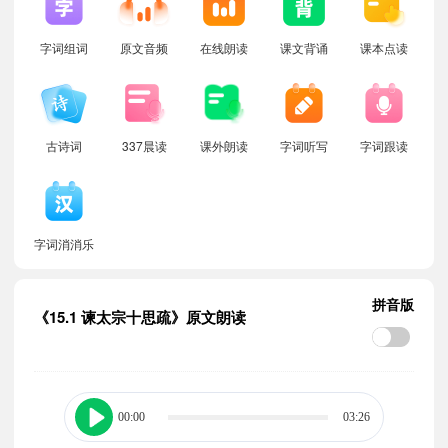
字词组词
原文音频
在线朗读
课文背诵
课本点读
古诗词
337晨读
课外朗读
字词听写
字词跟读
字词消消乐
拼音版
《15.1 谏太宗十思疏》原文朗读
00:00
03:26