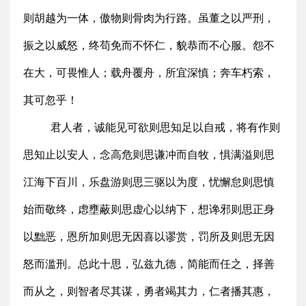
则胡越为一体，傲物则骨肉为行路。虽董之以严刑，
振之以威怒，终苟免而不怀仁，貌恭而不心服。怨不
在大，可畏惟人；载舟覆舟，所宜深慎；奔车朽索，
其可忽乎！
君人者，诚能见可欲则思知足以自戒，将有作则
思知止以安人，念高危则思谦冲而自牧，惧满溢则思
江海下百川，乐盘游则思三驱以为度，忧懈怠则思慎
始而敬终，虑壅蔽则思虚心以纳下，想谗邪则思正身
以黜恶，恩所加则思无因喜以谬赏，罚所及则思无因
怒而滥刑。总此十思，弘兹九德，简能而任之，择善
而从之，则智者尽其谋，勇者竭其力，仁者播其惠，