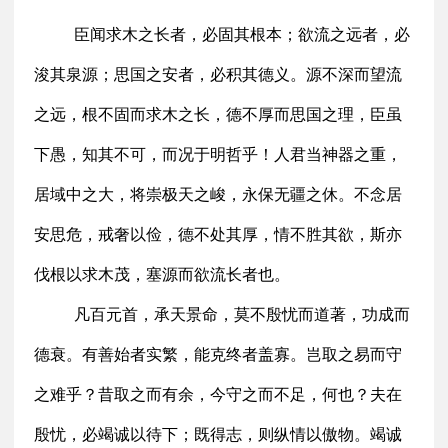
臣闻求木之长者，必固其根本；欲流之远者，必
浚其泉源；思国之安者，必积其德义。源不深而望流
之远，根不固而求木之长，德不厚而思国之理，臣虽
下愚，知其不可，而况于明哲乎！人君当神器之重，
居域中之大，将崇极天之峻，永保无疆之休。不念居
安思危，戒奢以俭，德不处其厚，情不胜其欲，斯亦
伐根以求木茂，塞源而欲流长者也。
凡百元首，承天景命，莫不殷忧而道著，功成而
德衰。有善始者实繁，能克终者盖寡。岂取之易而守
之难乎？昔取之而有余，今守之而不足，何也？夫在
殷忧，必竭诚以待下；既得志，则纵情以傲物。竭诚