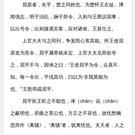
屈原者，名平，楚之同姓也。为楚怀王左徒。博
闻强志，明于治乱，娴于辞令。入则与王图议国事，
以出号令；出则接遇宾客，应对诸侯。王甚任之。
上官大夫与之同列，争宠而心害其能。怀王使屈
原造为宪令，屈平属草稿未定。上官大夫见而欲夺
之，屈平不与，因谗之曰：“王使屈平为令，众莫不
知。每一令出，平伐其功，曰以为‘非我莫能为
也。’”王怒而疏屈平。
屈平疾王听之不聪也，谗（chán）谄（chǎn）
之蔽明也，邪曲之害公也，方正之不容也，故忧愁幽
思而作《离骚》。“离骚”者，犹离忧也。夫天者，人之