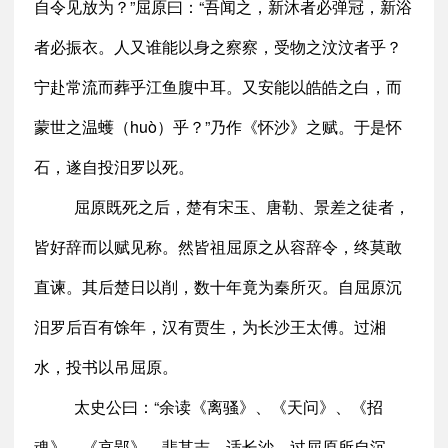
自令见放为？”屈原曰：“吾闻之，新沐者必弹冠，新浴
者必振衣。人又谁能以身之察察，受物之汶汶者乎？
宁赴常流而葬乎江鱼腹中耳。又安能以皓皓之白，而
蒙世之温蠖（huò）乎？”乃作《怀沙》之赋。于是怀
石，遂自投汨罗以死。
屈原既死之后，楚有宋玉、唐勒、景差之徒者，
皆好辞而以赋见称。然皆祖屈原之从容辞令，终莫敢
直谏。其后楚日以削，数十年竟为秦所灭。自屈原沉
汨罗后百有馀年，汉有贾生，为长沙王太傅。过湘
水，投书以吊屈原。
太史公曰：“余读《离骚》、《天问》、《招
魂》、《哀郢》，悲其志。适长沙，过屈原所自沉