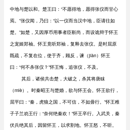
中地与楚以和。楚王曰：“不愿得地，愿得张仪而甘心
焉。”张仪闻，乃曰：“以一仪而当汉中地，臣请往如
楚。”如楚，又因厚币用事者臣靳尚，而设诡辩于怀王
之宠姬郑袖。怀王竟听郑袖，复释去张仪。是时屈原
既疏，不复在位，使于齐，顾反，谏（jiàn）怀王
曰：“何不杀张仪？”怀王悔，追张仪，不及。
其后，诸侯共击楚，大破之，杀其将唐眜
（miè）。时秦昭王与楚婚，欲与怀王会。怀王欲行，
屈平曰：“秦，虎狼之国，不可信，不如毋行。”怀王稚
子子兰劝王行：“奈何绝秦欢！”怀王卒行。入武关，秦
伏兵绝其后，因留怀王，以求割地。怀王怒，不听。