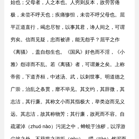
始也；父母者，人之本也。人穷则反本，故劳苦倦
极，未尝不呼天也；疾痛惨怛，未尝不呼父母也。屈
平正道直行，竭忠尽智，以事其君，谗人间之，可谓
穷矣。信而见疑，忠而被谤，能无怨乎？屈平之作
《离骚》，盖自怨生也。《国风》好色而不淫，《小
雅》怨诽而不乱。若《离骚》者，可谓兼之矣。上称
帝喾，下道齐桓，中述汤、武，以刺世事。明道德之
广崇，治乱之条贯，靡不毕见。其文约，其辞微，其
志洁，其行廉。其称文小而其指极大，举类迩而见义
远。其志洁，故其称物芳；其行廉，故死而不容。自
疏濯淖（zhuó nào）污泥之中，蝉蜕于浊秽，以浮游
尘埃之外，不获世之滋垢（gòu），皭（jiào）然泥而