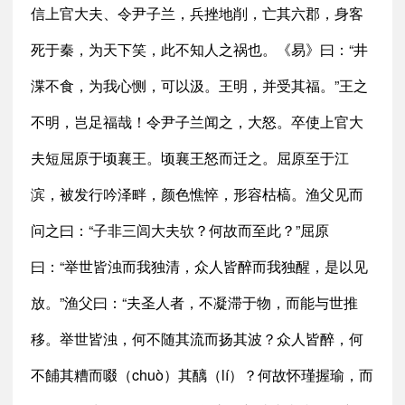
信上官大夫、令尹子兰，兵挫地削，亡其六郡，身客
死于秦，为天下笑，此不知人之祸也。《易》曰：“井
渫不食，为我心恻，可以汲。王明，并受其福。”王之
不明，岂足福哉！令尹子兰闻之，大怒。卒使上官大
夫短屈原于顷襄王。顷襄王怒而迁之。屈原至于江
滨，被发行吟泽畔，颜色憔悴，形容枯槁。渔父见而
问之曰：“子非三闾大夫欤？何故而至此？”屈原
曰：“举世皆浊而我独清，众人皆醉而我独醒，是以见
放。”渔父曰：“夫圣人者，不凝滞于物，而能与世推
移。举世皆浊，何不随其流而扬其波？众人皆醉，何
不餔其糟而啜（chuò）其醨（lí）？何故怀瑾握瑜，而