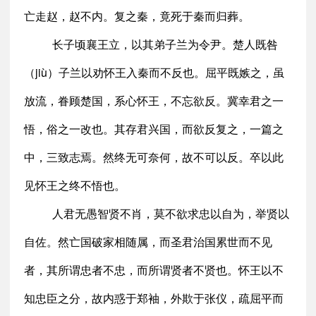
亡走赵，赵不内。复之秦，竟死于秦而归葬。
长子顷襄王立，以其弟子兰为令尹。楚人既咎
（jiù）子兰以劝怀王入秦而不反也。屈平既嫉之，虽
放流，眷顾楚国，系心怀王，不忘欲反。冀幸君之一
悟，俗之一改也。其存君兴国，而欲反复之，一篇之
中，三致志焉。然终无可奈何，故不可以反。卒以此
见怀王之终不悟也。
人君无愚智贤不肖，莫不欲求忠以自为，举贤以
自佐。然亡国破家相随属，而圣君治国累世而不见
者，其所谓忠者不忠，而所谓贤者不贤也。怀王以不
知忠臣之分，故内惑于郑袖，外欺于张仪，疏屈平而