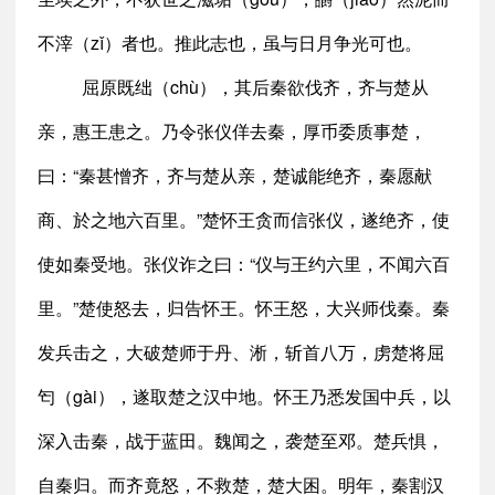
不滓（zǐ）者也。推此志也，虽与日月争光可也。
屈原既绌（chù），其后秦欲伐齐，齐与楚从
亲，惠王患之。乃令张仪佯去秦，厚币委质事楚，
曰：“秦甚憎齐，齐与楚从亲，楚诚能绝齐，秦愿献
商、於之地六百里。”楚怀王贪而信张仪，遂绝齐，使
使如秦受地。张仪诈之曰：“仪与王约六里，不闻六百
里。”楚使怒去，归告怀王。怀王怒，大兴师伐秦。秦
发兵击之，大破楚师于丹、淅，斩首八万，虏楚将屈
匄（gài），遂取楚之汉中地。怀王乃悉发国中兵，以
深入击秦，战于蓝田。魏闻之，袭楚至邓。楚兵惧，
自秦归。而齐竟怒，不救楚，楚大困。明年，秦割汉