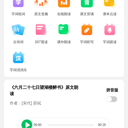
字词组词
原文音频
在线朗读
课文背诵
课本点读
古诗词
337晨读
课外朗读
字词听写
字词跟读
字词消消乐
《六月二十七日望湖楼醉书》原文朗
拼音版
读
作者：[宋代] 苏轼
00:00
00:28