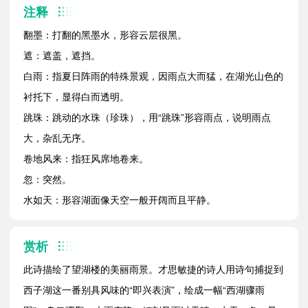
注释
翻墨：打翻的黑墨水，形容云层很黑。
遮：遮盖，遮挡。
白雨：指夏日阵雨的特殊景观，因雨点大而猛，在湖光山色的
衬托下，显得白而透明。
跳珠：跳动的水珠（珍珠），用“跳珠”形容雨点，说明雨点
大，杂乱无序。
卷地风来：指狂风席地卷来。
忽：突然。
水如天：形容湖面像天空一般开阔而且平静。
赏析
此诗描绘了望湖楼的美丽雨景。才思敏捷的诗人用诗句捕捉到
西子湖这一番别具风味的“即兴表演”，绘成一幅“西湖骤雨