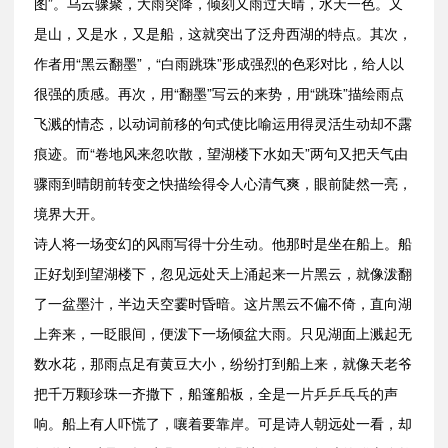
图”。乌云骤聚，大雨突降，倾刻又雨过天晴，水天一色。又
是山，又是水，又是船，这就突出了泛舟西湖的特点。其次，
作者用“黑云翻墨”，“白雨跳珠”形成强烈的色彩对比，给人以
很强的质感。再次，用“翻墨”写云的来势，用“跳珠”描绘雨点
飞溅的情态，以动词前移的句式使比喻运用得灵活生动却不露
痕迹。而“卷地风来忽吹散，望湖楼下水如天”两句又把天气由
骤雨到晴朗前转变之快描绘得令人心清气爽，眼前陡然一亮，
境界大开。
诗人将一场变幻的风雨写得十分生动。他那时是坐在船上。船
正好划到望湖楼下，忽见远处天上涌起来一片黑云，就像泼翻
了一盆墨汁，半边天空霎时昏暗。这片黑云不偏不倚，直向湖
上奔来，一眨眼间，便泼下一场倾盆大雨。只见湖面上溅起无
数水花，那雨点足有黄豆大小，纷纷打到船上来，就像天老爷
把千万颗珍珠一齐撒下，船篷船板，全是一片乒乒乓乓的声
响。船上有人吓慌了，嚷着要靠岸。可是诗人朝远处一看，却