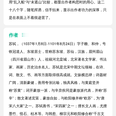
用“乱入船“与“未遮山”比较，都显出作者构思时的用心。这二
十八个字，随笔挥洒，信手拈来，显示出作者功力的深厚，只
是在表面上不着痕迹罢了。
作者
苏轼，（1037年1月8日-1101年8月24日）字子瞻、和仲，号
铁冠道人、东坡居士，世称苏东坡、苏仙，汉族，眉州眉山
（四川省眉山市）人，祖籍河北栾城，北宋著名文学家、书法
家、画家，历史治水名人。苏轼是北宋中期文坛领袖，在诗、
词、散文、书、画等方面取得很高成就。文纵横恣肆；诗题材
广阔，清新豪健，善用夸张比喻，独具风格，与黄庭坚并
称“苏黄”；词开豪放一派，与辛弃疾同是豪放派代表，并称“苏
辛”；散文著述宏富，豪放自如，与欧阳修并称“欧苏”，为“唐
宋八大家”之一。苏轼善书，“宋四家”之一；擅长文人画，尤擅
墨竹、怪石、枯木等。与韩愈、柳宗元和欧阳修合称“千古文