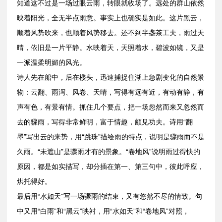
知道这不过是一场过眼云雨，转眼就收场了。远处的群山依然
映着阳光，全无半点雨意。事实上也确实是如此。这片黑云，
顺着风势吹来，也顺着风势移去。还不到半盏茶工夫，雨过天
晴，依旧是一片平静。水映着天，天照着水，碧波如镜，又是
一派温柔明媚的风光。
诗人先在船中，后在楼头，迅速捕捉住湖上急剧变化的自然景
物：云翻、雨泻、风卷、天晴，写得有远有近，有动有静，有
声有色，有景有情。抓住几个要点，把一场忽然而来又忽然而
去的骤雨，写得非常鲜明，富于情趣，颇见功夫。诗用“翻
墨”写出云的来势，用“跳珠”描绘雨的特点，说明是骤雨而不是
久雨。“未遮山”是骤雨才有的景象。“卷地风”说明雨过得快的
原因，都是如实描写，却分插在第一、第三句中，彼此呼应，
烘托得好。
最后用“水如天”写一场骤雨的结束，又有悠然不尽的情致。句
中又用“白雨”和“黑云”映衬，用“水如天”和“卷地风”对照，