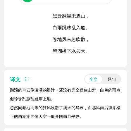
黑云翻墨未遮山，
白雨跳珠乱入船。
卷地风来忽吹散，
望湖楼下水如天。
译文
全文
逐句
翻滚的乌云像泼洒的墨汁，还没有完全遮住山峦，白色的雨点
似珍珠乱蹦乱跳窜上船。
忽然间卷地而来的狂风吹散了满天的乌云，而那风雨后望湖楼
下的西湖湖面像天空一般开阔而且平静。