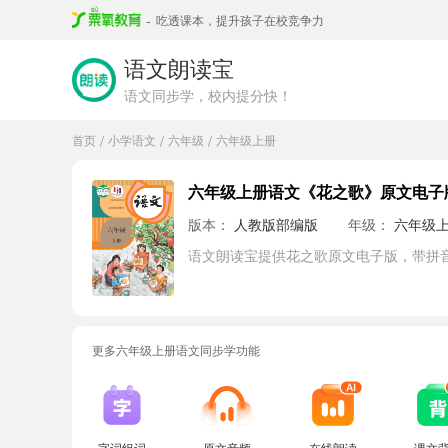
-
吃透课本，提升孩子在校竞争力
语文朗读宝
语文同步学，校内提分快！
首页
小学语文
六年级
六年级上册
/
/
/
六年级上册语文《花之歌》原文电子
版本：
人教版部编版
年级：
六年级
语文朗读宝提供花之歌原文电子版，带拼
更多六年级上册语文同步学功能
字词组词
原文音频
在线朗读
课文