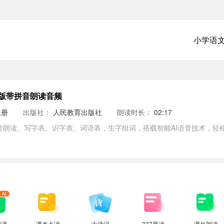
小学语
版带拼音朗读音频
上册
出版社：
人民教育出版社
朗读时长：
02:17
音朗读、写字表、识字表、词语表，生字组词，搭载智能AI语音技术，轻
背诵
课本点读
古诗词
337晨读
课外朗读