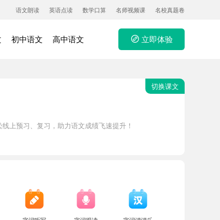
语文朗读
英语点读
数学口算
名师视频课
名校真题卷
文
初中语文
高中语文
立即体验
切换课文
松线上预习、复习，助力语文成绩飞速提升！
字词听写
字词跟读
字词消消乐