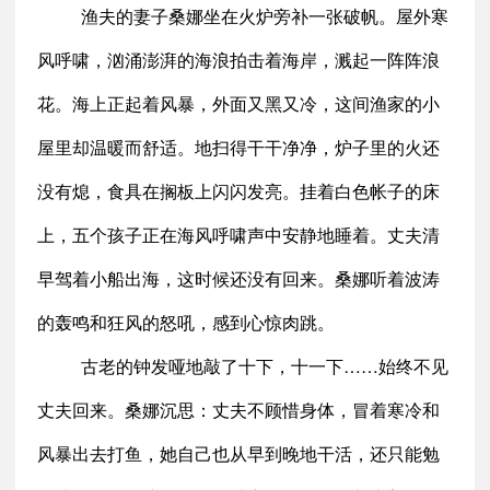
渔夫的妻子桑娜坐在火炉旁补一张破帆。屋外寒
风呼啸，汹涌澎湃的海浪拍击着海岸，溅起一阵阵浪
花。海上正起着风暴，外面又黑又冷，这间渔家的小
屋里却温暖而舒适。地扫得干干净净，炉子里的火还
没有熄，食具在搁板上闪闪发亮。挂着白色帐子的床
上，五个孩子正在海风呼啸声中安静地睡着。丈夫清
早驾着小船出海，这时候还没有回来。桑娜听着波涛
的轰鸣和狂风的怒吼，感到心惊肉跳。
古老的钟发哑地敲了十下，十一下……始终不见
丈夫回来。桑娜沉思：丈夫不顾惜身体，冒着寒冷和
风暴出去打鱼，她自己也从早到晚地干活，还只能勉