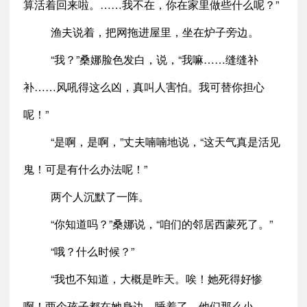
算活着回来啦。……我不在，你在家里做些什么呢？”
渔夫说着，把网拖进屋里，坐在炉子旁边。
“我？”桑娜脸色发白，说，“我嘛……缝缝补
补……风吼得这么凶，真叫人害怕。我可替你担心
呢！”
“是啊，是啊，”丈夫喃喃地说，“这天气真是活见
鬼！可是有什么办法呢！”
两个人沉默了一阵。
“你知道吗？”桑娜说，“咱们的邻居西蒙死了。”
“哦？什么时候？”
“我也不知道，大概是昨天。唉！她死得好惨
啊！两个孩子都在她身边，睡着了。他们那么小……