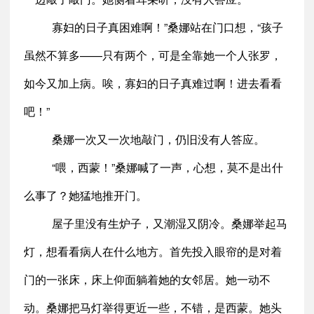
寡妇的日子真困难啊！”桑娜站在门口想，“孩子
虽然不算多——只有两个，可是全靠她一个人张罗，
如今又加上病。唉，寡妇的日子真难过啊！进去看看
吧！”
桑娜一次又一次地敲门，仍旧没有人答应。
“喂，西蒙！”桑娜喊了一声，心想，莫不是出什
么事了？她猛地推开门。
屋子里没有生炉子，又潮湿又阴冷。桑娜举起马
灯，想看看病人在什么地方。首先投入眼帘的是对着
门的一张床，床上仰面躺着她的女邻居。她一动不
动。桑娜把马灯举得更近一些，不错，是西蒙。她头