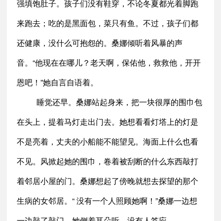
强填饱肚子。孩子们没有鞋穿，不论冬夏都光着脚跑
来跑去；吃的是黑面包，菜只有鱼。不过，孩子们都
还健康，没什么可抱怨的。桑娜倾听着风暴的声
音。“他现在在哪儿？老天啊，保佑他，救救他，开开
恩吧！”她自言自语着。
睡觉还早。桑娜站起身来，把一块很厚的围巾包
在头上，提着马灯走出门去。她想看看灯塔上的灯是
不是亮着，丈夫的小船能不能望见。海面上什么也看
不见。风掀起她的围巾，卷着被刮断的什么东西敲打
着邻居小屋的门。桑娜想起了傍晚就想去探望的那个
生病的女邻居。“ 没有一个人照顾她啊！”桑娜一边想
一边敲了敲门。她侧着耳朵听，没有人答应。