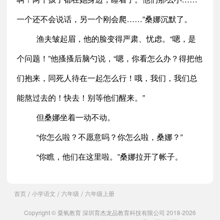
一个还不会说话，另一个刚会爬……”桑娜沉默了。
渔夫皱起眉，他的脸变得严肃、忧虑。“嗯，是
个问题！”他搔搔后脑勺说，“嗯，你看怎么办？得把他
们抱来，同死人待在一起怎么行！哦，我们，我们总
能熬过去的！快去！别等他们醒来。”
但桑娜坐着一动不动。
“你怎么啦？不愿意吗？你怎么啦，桑娜？”
“你瞧，他们在这里啦。”桑娜拉开了帐子。
首页
小学语文
六年级
六年级上册
/
/
/
Copyright © 粟氧教育 深圳育杰龙品教育科技有限公司 2018-2026