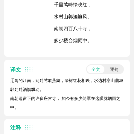
千里莺啼绿映红，
水村山郭酒旗风。
南朝四百八十寺，
多少楼台烟雨中。
译文
全文
逐句
辽阔的江南，到处莺歌燕舞，绿树红花相映，水边村寨山麓城
郭处处酒旗飘动。
南朝遗留下的许多座古寺， 如今有多少笼罩在这朦胧烟雨之
中。
注释