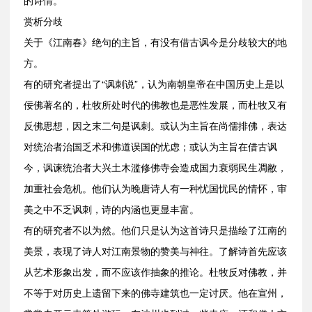
的诗情。
赏析分歧
关于《江南春》绝句的主旨，有没有借古讽今是分歧较大的地
方。
有的研究者提出了“讽刺说”，认为南朝皇帝在中国历史上是以
佞佛著名的，杜牧所处时代的佛教也是恶性发展，而杜牧又有
反佛思想，因之末二句是讽刺。或认为主旨在尚儒排佛，表达
对统治者治国乏术和佛道误国的忧虑；或认为主旨在借古讽
今，讽谏统治者大兴土木滥修佛寺会造成国力衰弱民生凋敝，
加重社会危机。他们认为晚唐诗人有一种忧国忧民的情怀，审
美之中不乏讽刺，诗的内涵也更显丰富。
有的研究者不以为然。他们只是认为这首诗只是描绘了江南的
美景，表现了诗人对江南景物的赞美与神往。了解诗首先应该
从艺术形象出发，而不应该作抽象的推论。杜牧反对佛教，并
不等于对历史上遗留下来的佛寺建筑也一定讨厌。他在宣州，