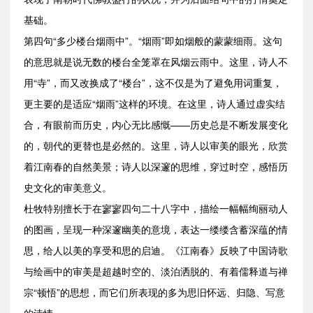
基础。
第四句“多少楼台烟雨中”。“烟雨”即如烟般的蒙蒙细雨。这句
的意思就是说无数的楼台全笼罩在风烟云雨中。这里，诗人不
用“寺”，而又改换成了“楼台”，这不仅是为了避免用词重复，
更主要的是适应“烟雨”这样的环境。在这里，诗人通过虚实结
合，有眼前而历史，内心无比感慨——历史总是不断发展变化
的，朝代的更替也是必然的。这里，诗人以审美的眼光，欣赏
着江南春的自然美景；诗人以深邃的思维，穿过时空，感悟历
史文化的审美意义。
杜牧特别擅长于在寥寥四句二十八字中，描绘一幅幅绚丽动人
的图画，呈现一种深邃幽美的意境，表达一缕缕含蓄深蕴的情
思，给人以美的享受和思的启迪。《江南春》反映了中国诗歌
与绘画中的审美是超越时空的、淡泊洒脱的、有着儒释道与禅
宗“顿悟”的思想，而它们所表现的多为思旧怀远、归隐、写意