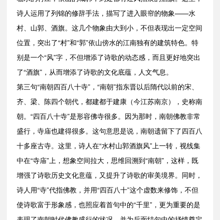
诗人运用了列锦的修辞手法，描写了进入眼帘的物象——水
村、山郭、酒旗。这几个物象由大到小，不但表现出一定空间
位置，突出了“村”和“郭”依山傍水的江南独有的建筑特色。特
别是一个“风”字，不但增添了诗歌的动态感，而且更好地突出
了“酒旗”，从而增添了诗歌的文化底蕴，人文气息。
第三句“南朝四百八十寺”，“南朝”指东晋以后隋代以前的宋、
齐、梁、陈四个朝代，都建都于建康（今江苏南京），史称南
朝。“四百八十寺”是形容佛寺很多。因为那时，南朝佛教非常
盛行，寺庙也建得很多。这句意思是说，南朝遗留下了四百八
十多座古寺。这里，诗人在“水村山郭酒旗风”上一转，视线集
中在“寺庙”上，想象空间拉大，思维回溯到“南朝”，这样，既
增强了诗歌历史文化意蕴，又提升了诗歌的审美境界。同时，
诗人用“寺”代指佛教，并用“四百八十”这个虚数来修饰，不但
使诗歌富于形象感，也照应着首句中的“千里”，更为重要的是
表现了南朝时代佛教盛行的状况，并为后面结句中的抒情奠定