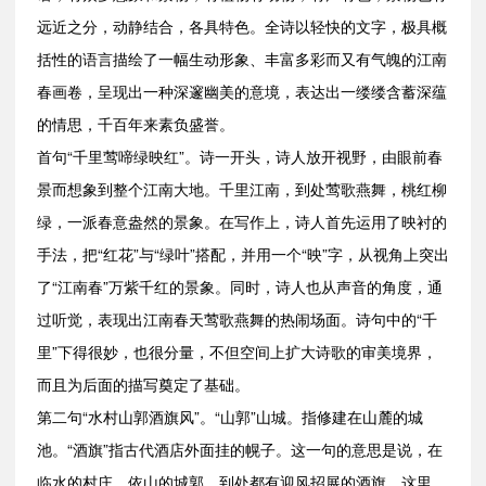
远近之分，动静结合，各具特色。全诗以轻快的文字，极具概
括性的语言描绘了一幅生动形象、丰富多彩而又有气魄的江南
春画卷，呈现出一种深邃幽美的意境，表达出一缕缕含蓄深蕴
的情思，千百年来素负盛誉。
首句“千里莺啼绿映红”。诗一开头，诗人放开视野，由眼前春
景而想象到整个江南大地。千里江南，到处莺歌燕舞，桃红柳
绿，一派春意盎然的景象。在写作上，诗人首先运用了映衬的
手法，把“红花”与“绿叶”搭配，并用一个“映”字，从视角上突出
了“江南春”万紫千红的景象。同时，诗人也从声音的角度，通
过听觉，表现出江南春天莺歌燕舞的热闹场面。诗句中的“千
里”下得很妙，也很分量，不但空间上扩大诗歌的审美境界，
而且为后面的描写奠定了基础。
第二句“水村山郭酒旗风”。“山郭”山城。指修建在山麓的城
池。“酒旗”指古代酒店外面挂的幌子。这一句的意思是说，在
临水的村庄，依山的城郭，到处都有迎风招展的酒旗。这里，