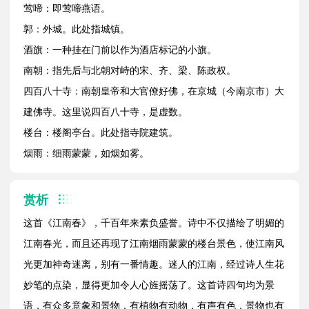
莺啼：即莺啼燕语。
郭：外城。此处指城镇。
酒旗：一种挂在门前以作为酒店标记的小旗。
南朝：指先后与北朝对峙的宋、齐、梁、陈政权。
四百八十寺：南朝皇帝和大官僚好佛，在京城（今南京市）大
建佛寺。这里说四百八十寺，是虚数。
楼台：楼阁亭台。此处指寺院建筑。
烟雨：细雨蒙蒙，如烟如雾。
赏析
这首《江南春》，千百年来素负盛誉。诗中不仅描绘了明媚的
江南春光，而且还再现了江南烟雨蒙蒙的楼台景色，使江南风
光更加神奇迷离，别有一番情趣。迷人的江南，经过诗人生花
妙笔的点染，显得更加令人心旌摇荡了。这首诗四句均为景
语，有众多意象和景物，有植物有动物，有声有色，景物也有