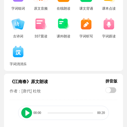
字词组词
原文音频
在线朗读
课文背诵
课本点读
古诗词
337晨读
课外朗读
字词听写
字词跟读
字词消消乐
拼音版
《江南春》原文朗读
作者：[唐代] 杜牧
00:00
00:20