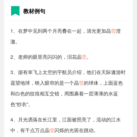
教材例句
1、在梦中见到两个月亮叠在一起，清光更加晶
莹
澄
澈。
2、老师的眼里亮闪闪的，泪花晶
莹
。
3、据有幸飞上太空的宇航员介绍，他们在天际遨游时
遥望地球，映入眼帘的是一个晶
莹
的球体，上面蓝色
和白色的纹痕相互交错，周围裹着一层薄薄的水蓝
色“纱衣”。
4、月光洒落在长江里，江面被照亮了，流动的江水
中，有千点万点晶
莹
闪烁的光斑在跳动。