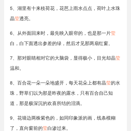
5、湖里有十来枝荷花，花芭上雨水点点，荷叶上水珠
晶
莹
透亮。
6、从外面回来时，最先映入眼帘的，也是那一片
莹
白，白下面透出参差的绿，然后才见那两扇红窗。
7、那对眼睛相对它的大脑袋，显得极小，目光却晶
莹
温和。
8、百合花一朵一朵地盛开，每天花朵上都有晶
莹
的水
珠，野草们以为那是昨夜的露水，只有百合自己知
道，那是极深沉的欢喜所结的泪滴。
9、花墙边两株紫色的，如同印象派的画，线条模糊
了，直向窗前的
莹
白渗过来。