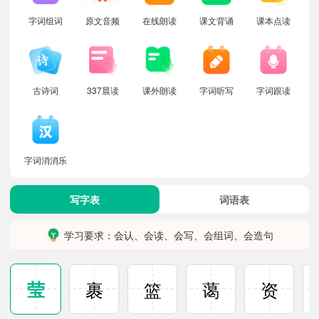
字词组词
原文音频
在线朗读
课文背诵
课本点读
古诗词
337晨读
课外朗读
字词听写
字词跟读
字词消消乐
写字表
词语表
学习要求：会认、会读、会写、会组词、会造句
莹
裹
篮
蔼
资