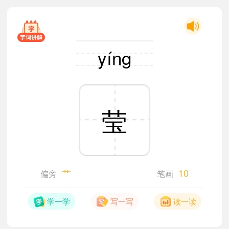
yíng
莹
艹
10
偏旁
笔画
学一学
写一写
读一读