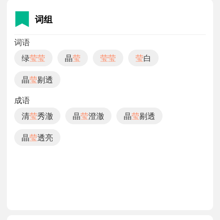
词组
词语
绿
莹
莹
晶
莹
莹
莹
莹
白
晶
莹
剔透
成语
清
莹
秀澈
晶
莹
澄澈
晶
莹
剔透
晶
莹
透亮