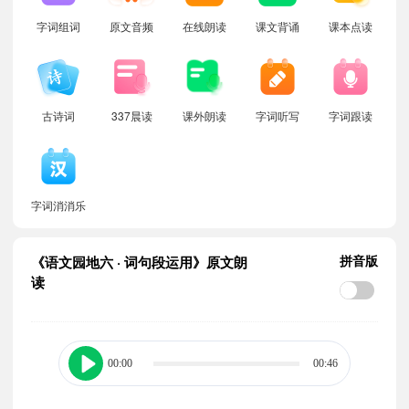
字词组词
原文音频
在线朗读
课文背诵
课本点读
古诗词
337晨读
课外朗读
字词听写
字词跟读
字词消消乐
拼音版
《语文园地六 · 词句段运用》原文朗
读
00:00
00:46