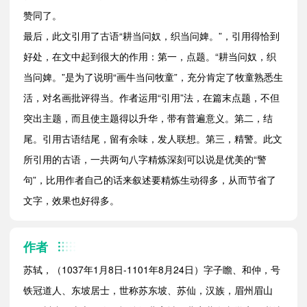
赞同了。
最后，此文引用了古语“耕当问奴，织当问婢。”，引用得恰到
好处，在文中起到很大的作用：第一，点题。“耕当问奴，织
当问婢。”是为了说明“画牛当问牧童”，充分肯定了牧童熟悉生
活，对名画批评得当。作者运用“引用”法，在篇末点题，不但
突出主题，而且使主题得以升华，带有普遍意义。第二，结
尾。引用古语结尾，留有余味，发人联想。第三，精警。此文
所引用的古语，一共两句八字精炼深刻可以说是优美的“警
句”，比用作者自己的话来叙述要精炼生动得多，从而节省了
文字，效果也好得多。
作者
苏轼，（1037年1月8日-1101年8月24日）字子瞻、和仲，号
铁冠道人、东坡居士，世称苏东坡、苏仙，汉族，眉州眉山