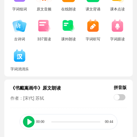
字词组词
原文音频
在线朗读
课文背诵
课本点读
古诗词
337晨读
课外朗读
字词听写
字词跟读
字词消消乐
拼音版
《书戴嵩画牛》原文朗读
作者：[宋代] 苏轼
00:00
00:44