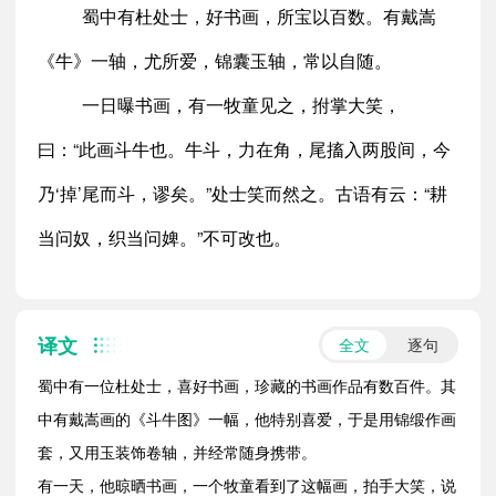
蜀中有杜处士，好书画，所宝以百数。有戴嵩
《牛》一轴，尤所爱，锦囊玉轴，常以自随。
一日曝书画，有一牧童见之，拊掌大笑，
曰：“此画斗牛也。牛斗，力在角，尾搐入两股间，今
乃‘掉’尾而斗，谬矣。”处士笑而然之。古语有云：“耕
当问奴，织当问婢。”不可改也。
译文
全文
逐句
蜀中有一位杜处士，喜好书画，珍藏的书画作品有数百件。其
中有戴嵩画的《斗牛图》一幅，他特别喜爱，于是用锦缎作画
套，又用玉装饰卷轴，并经常随身携带。
有一天，他晾晒书画，一个牧童看到了这幅画，拍手大笑，说