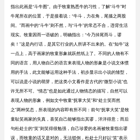
指出此画是“斗牛图”。由于牧童熟悉牛的习性，了解“斗牛”时
牛尾所在的位置，于是接着说：“牛斗，力在角，尾搐之两股
间。”而画中的“斗牛”则不然，与“斗牛”的常态不合，违背生活
现实。牧童因而一语破的，明确指出：“今乃掉尾而斗，谬
矣！”这是内行话，是其它行业的人所讲不出来的。在“知牛”这
一点上，高于画家的牧童形象就跃然纸上了。不同的人物有不
同的语言，用人物自己的语言来表现人物的形象是小说文体惯
用的手法，此文能够运用这种手法，初步显示出小说的雏型，
可以说是小说的萌芽，把这类小文看作是古代的“微型小说”也
许无所不可。“情态”也是如此通过人物情态的描写，自然可以
表现人物的形象，例如文中牧童“抚掌大笑”和“处士笑而然
之”两种笑态，所表现的内容即有所不同：前句“抚掌大笑”是牧
童耻笑画家的失真，喜笑自己能够指出其谬，洋洋得意；而后
句杜处士的“笑”则笑得很勉强，自己珍爱的名画被牧童指出谬
误，而牧童的话又是对的，无法驳倒，杜处士只好以“笑”表示