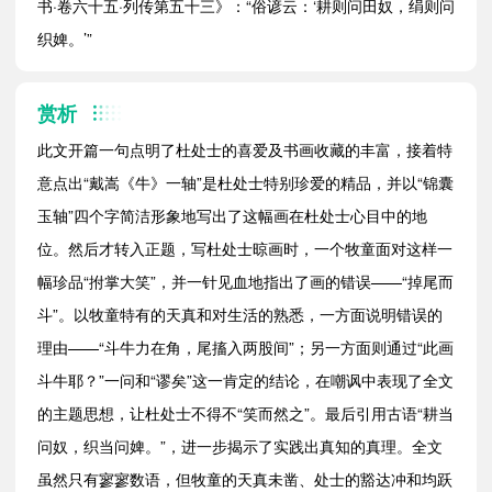
书·卷六十五·列传第五十三》：“俗谚云：‘耕则问田奴，绢则问
织婢。’”
赏析
此文开篇一句点明了杜处士的喜爱及书画收藏的丰富，接着特
意点出“戴嵩《牛》一轴”是杜处士特别珍爱的精品，并以“锦囊
玉轴”四个字简洁形象地写出了这幅画在杜处士心目中的地
位。然后才转入正题，写杜处士晾画时，一个牧童面对这样一
幅珍品“拊掌大笑”，并一针见血地指出了画的错误——“掉尾而
斗”。以牧童特有的天真和对生活的熟悉，一方面说明错误的
理由——“斗牛力在角，尾搐入两股间”；另一方面则通过“此画
斗牛耶？”一问和“谬矣”这一肯定的结论，在嘲讽中表现了全文
的主题思想，让杜处士不得不“笑而然之”。最后引用古语“耕当
问奴，织当问婢。”，进一步揭示了实践出真知的真理。全文
虽然只有寥寥数语，但牧童的天真未凿、处士的豁达冲和均跃