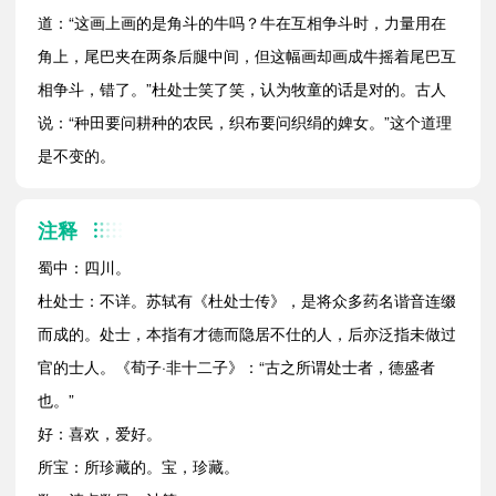
道：“这画上画的是角斗的牛吗？牛在互相争斗时，力量用在
角上，尾巴夹在两条后腿中间，但这幅画却画成牛摇着尾巴互
相争斗，错了。”杜处士笑了笑，认为牧童的话是对的。古人
说：“种田要问耕种的农民，织布要问织绢的婢女。”这个道理
是不变的。
注释
蜀中：四川。
杜处士：不详。苏轼有《杜处士传》，是将众多药名谐音连缀
而成的。处士，本指有才德而隐居不仕的人，后亦泛指未做过
官的士人。《荀子·非十二子》：“古之所谓处士者，德盛者
也。”
好：喜欢，爱好。
所宝：所珍藏的。宝，珍藏。