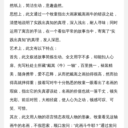
然纸上，简洁生动，意趣盎然。
思想上，此文通过一个牧童指出大画家戴嵩画牛的错误之处，
清楚地说明了实践出真知的真理，深入浅出，耐人寻味；同时
运用了寓言的手法，在一个看似平常的故事当中，寄寓了“实
践出真知”的真理，发人深思。
艺术上，此文有以下特点：
首先，此文叙述故事简炼生动。全文用字不多，却能扣人心
扉。先写杜处士所藏“戴嵩《牛》一轴”，百里挑一，裱装精
美，随身携带，爱不忍释，从而把戴嵩之画抬得很高，然而抬
得高就摔得重；接着写对牛十分熟悉的牧童一眼看出了名画的
瑕疵，指出它的失真谬误处，名画的价值也就一落千丈，顿失
光彩。前后对照，大相径庭，使人心为之动，顿感可叹、可
笑、可惜。
其次，此文用人物的语言情态表现人物的形象。牧童看见这轴
画牛的名画，不假思索，顺口发问：“此画斗牛耶？”通过发问