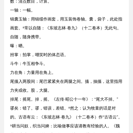
数：清点数目，计算。
一轴：一幅。
锦囊玉轴：用锦缎作画套，用玉装饰卷轴。囊，袋子，此处指
画套。⁸常以自随：《东坡志林·卷九》（十二卷本）无此句。
自随，随身携带。
曝：晒。
拊掌：拍掌，嘲笑时的体态语。
斗牛：牛互相争斗。
力在角：力量用在角上。
尾搐入两股间：尾巴紧紧夹在两腿之间。搐，抽搐，这里指用
力夹或收。股，大腿。
掉尾：摇尾。掉，摇。《左传·昭公十一年》：“尾大不掉。”
谬矣：错了。谬，错误，差错。⁸然之：认为牧童的话是对
的。古语有云：《东坡志林·卷九》（十二卷本）作“古语云”。
⁹耕当问奴，织当问婢：比喻做事应该请教有经验的人。《魏