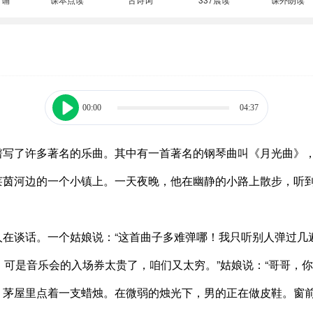
00:00
04:37
谱写了许多著名的乐曲。其中有一首著名的钢琴曲叫《月光曲》
莱茵河边的一个小镇上。一天夜晚，他在幽静的小路上散步，听
人在谈话。一个姑娘说：“这首曲子多难弹哪！我只听别人弹过几
，可是音乐会的入场券太贵了，咱们又太穷。”姑娘说：“哥哥，
。茅屋里点着一支蜡烛。在微弱的烛光下，男的正在做皮鞋。窗