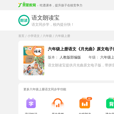
-
吃透课本，提升孩子在校竞争力
语文朗读宝
语文同步学，校内提分快！
首页
小学语文
六年级
六年级上册
/
/
/
六年级上册语文《月光曲》原文电子
版本：
人教版部编版
年级：
六年级
语文朗读宝提供月光曲原文电子版，带拼
更多六年级上册语文同步学功能
字词组词
原文音频
在线朗读
课文