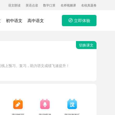
语文朗读
英语点读
数学口算
名师视频课
名校真题卷
文
初中语文
高中语文
立即体验
切换课文
松线上预习、复习，助力语文成绩飞速提升！
字词听写
字词跟读
字词消消乐