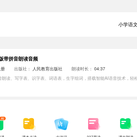
小学语
版带拼音朗读音频
上册
出版社：
人民教育出版社
朗读时长：
04:37
音朗读、写字表、识字表、词语表，生字组词，搭载智能AI语音技术，轻
背诵
课本点读
古诗词
337晨读
课外朗读