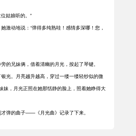
位姑娘听的。”
她激动地说：“弹得多纯熟哇！感情多深哪！您，
身旁的兄妹俩，借着清幽的月光，按起了琴键。
了银光。月亮越升越高，穿过一缕一缕轻纱似的微
妹妹，月光正照在她那恬静的脸上，照着她睁得大
刚才弹的曲子——《月光曲》记录了下来。