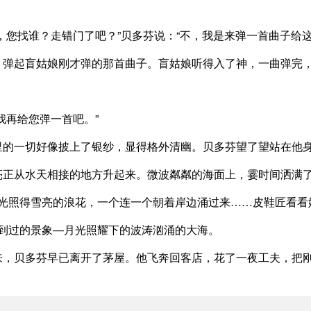
，您找谁？走错门了吧？”贝多芬说：“不，我是来弹一首曲子给这
，弹起盲姑娘刚才弹的那首曲子。盲姑娘听得入了神，一曲弹完，
我再给您弹一首吧。”
里的一切好像披上了银纱，显得格外清幽。贝多芬望了望站在他
亮正从水天相接的地方升起来。微波粼粼的海面上，霎时间洒满
光照得雪亮的浪花，一个连一个朝着岸边涌过来……皮鞋匠看看
到过的景象—月光照耀下的波涛汹涌的大海。
来，贝多芬早已离开了茅屋。他飞奔回客店，花了一夜工夫，把