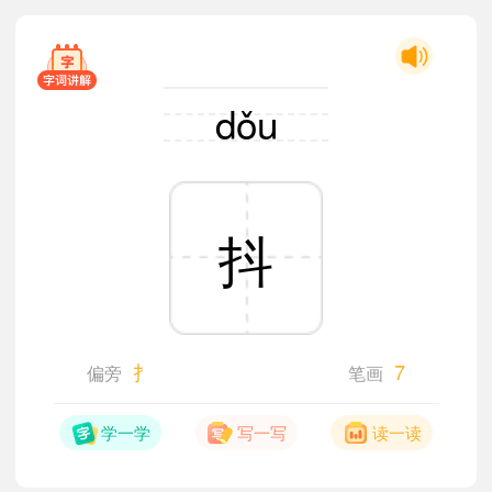
dǒu
抖
扌
7
偏旁
笔画
学一学
写一写
读一读