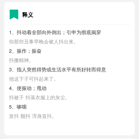
释义
1、抖动着全部向外倒出；引申为彻底揭穿
你那些丑事早晚会被人抖出来。
2、振作；振奋
抖擞精神。
3、指人突然得势或生活水平有所好转而得意
他这下子可抖起来了。
4、使振动；甩动
抖被子
抖落衣服上的灰尘。
5、哆嗦
发抖
颤抖
浑身直抖。