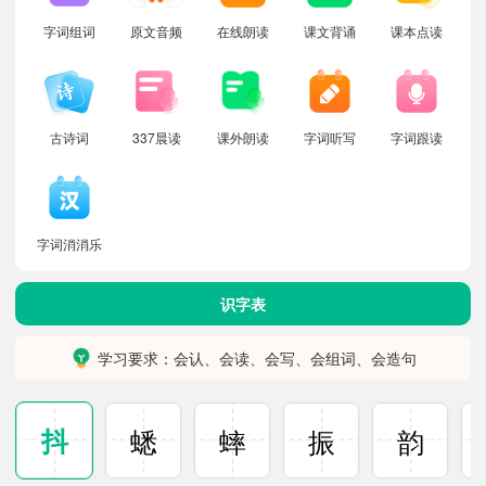
字词组词
原文音频
在线朗读
课文背诵
课本点读
古诗词
337晨读
课外朗读
字词听写
字词跟读
字词消消乐
识字表
学习要求：会认、会读、会写、会组词、会造句
抖
蟋
蟀
振
韵