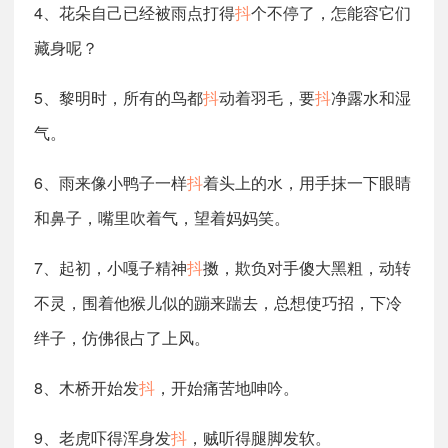
4、花朵自己已经被雨点打得
抖
个不停了，怎能容它们
藏身呢？
5、黎明时，所有的鸟都
抖
动着羽毛，要
抖
净露水和湿
气。
6、雨来像小鸭子一样
抖
着头上的水，用手抹一下眼睛
和鼻子，嘴里吹着气，望着妈妈笑。
7、起初，小嘎子精神
抖
擞，欺负对手傻大黑粗，动转
不灵，围着他猴儿似的蹦来踹去，总想使巧招，下冷
绊子，仿佛很占了上风。
8、木桥开始发
抖
，开始痛苦地呻吟。
9、老虎吓得浑身发
抖
，贼听得腿脚发软。