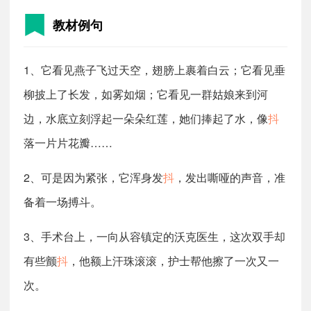
教材例句
1、它看见燕子飞过天空，翅膀上裹着白云；它看见垂
柳披上了长发，如雾如烟；它看见一群姑娘来到河
边，水底立刻浮起一朵朵红莲，她们捧起了水，像
抖
落一片片花瓣……
2、可是因为紧张，它浑身发
抖
，发出嘶哑的声音，准
备着一场搏斗。
3、手术台上，一向从容镇定的沃克医生，这次双手却
有些颤
抖
，他额上汗珠滚滚，护士帮他擦了一次又一
次。