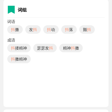
词组
词语
抖
擞
发
抖
抖
动
抖
落
颤
抖
成语
抖
搂精神
瑟瑟发
抖
精神
抖
擞
抖
擞精神