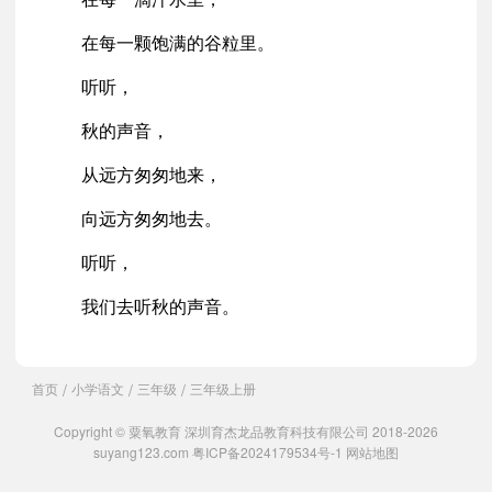
在每一颗饱满的谷粒里。
听听，
秋的声音，
从远方匆匆地来，
向远方匆匆地去。
听听，
我们去听秋的声音。
首页
小学语文
三年级
三年级上册
/
/
/
Copyright © 粟氧教育 深圳育杰龙品教育科技有限公司 2018-2026
suyang123.com
粤ICP备2024179534号-1
网站地图