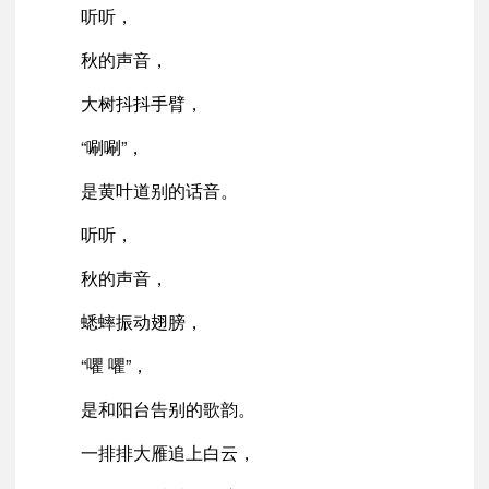
听听，
秋的声音，
大树抖抖手臂，
“唰唰”，
是黄叶道别的话音。
听听，
秋的声音，
蟋蟀振动翅膀，
“㘗 㘗”，
是和阳台告别的歌韵。
一排排大雁追上白云，