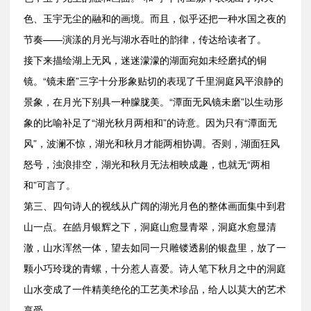
色、玉宇无尘的融和的画境。而且，似乎还把一种水国之夜的
节奏——演漾的月光与湖水吞吐的韵律，传达给读者了。
接下来描绘湖上无风，迷迷濛濛的湖面宛如未经磨拭的铜
镜。“镜未磨”三字十分形象贴切的表现了千里洞庭风平浪静的
景象，在月光下别具一种朦胧美。“潭面无风镜未磨”以生动形
象的比喻补足了“湖光秋月两相和”的诗意。因为只有“潭面无
风”，波澜不惊，湖光和秋月才能两相协调。否则，湖面狂风
怒号，浊浪排空，湖光和秋月无法相映成趣，也就无“两相
和”可言了。
第三、四句诗人的视线从广阔的湖光月色的整体画面集中到君
山一点。在皓月银辉之下，洞庭山愈显青翠，洞庭水愈显清
澈，山水浑然一体，望去如同一只雕镂透剔的银盘里，放了一
颗小巧玲珑的青螺，十分惹人喜爱。诗人笔下秋月之中的洞庭
山水变成了一件精美绝伦的工艺美术珍品，给人以莫大的艺术
享受。