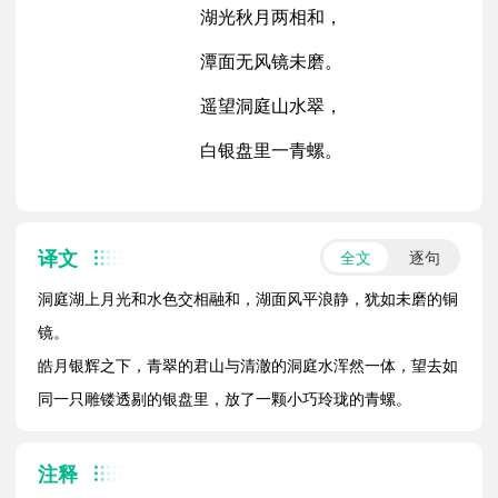
湖光秋月两相和，
潭面无风镜未磨。
遥望洞庭山水翠，
白银盘里一青螺。
译文
全文
逐句
洞庭湖上月光和水色交相融和，湖面风平浪静，犹如未磨的铜
镜。
皓月银辉之下，青翠的君山与清澈的洞庭水浑然一体，望去如
同一只雕镂透剔的银盘里，放了一颗小巧玲珑的青螺。
注释