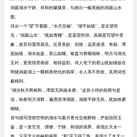
洞庭湖水宁静、祥和的朦胧美，勾画出一幅美丽的洞庭山水
图。
诗从一个“望”字着眼，“水月交融”、“湖平如镜”，是近望所
见；“洞庭山水”、“犹如青螺”，是遥望所得。虽都是写望中景
象，差异却显而易见。近景美妙、别致；远景迷潆、奇丽。潭
面如镜，湖水如盘，君山如螺。银盘与青螺相映，明月与湖光
互衬，更觉情景相容、相得益彰。诗人笔下的君山犹如镶嵌在
明镜洞庭湖上一颗精美绝伦的翡翠，令人美不胜收。其用词也
极精到。
“湖光秋月两相和，潭面无风镜未磨。”这首小诗的前两句是
说，秋夜明月清辉，遍洒澄净湖面，湖面平静无风，犹如铁磨
铜镜。
首句描写澄彻空明的湖水与素月青光交相辉映，俨如琼田玉
鉴，是一派空灵、缥缈、宁静、和谐的境界。表现出天水一
色，玉字无尘的融和画面。“和”字下得工炼，表现出了水天一