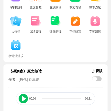
字词组词
原文音频
在线朗读
课文背诵
课本点读
古诗词
337晨读
课外朗读
字词听写
字词跟读
字词消消乐
拼音版
《望洞庭》原文朗读
作者：[唐代] 刘禹锡
00:00
00:31