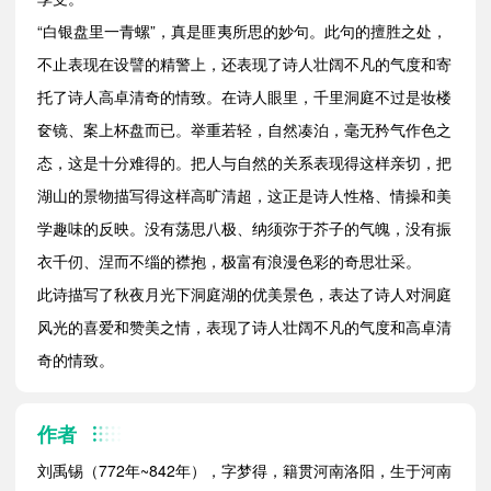
“白银盘里一青螺”，真是匪夷所思的妙句。此句的擅胜之处，
不止表现在设譬的精警上，还表现了诗人壮阔不凡的气度和寄
托了诗人高卓清奇的情致。在诗人眼里，千里洞庭不过是妆楼
奁镜、案上杯盘而已。举重若轻，自然凑泊，毫无矜气作色之
态，这是十分难得的。把人与自然的关系表现得这样亲切，把
湖山的景物描写得这样高旷清超，这正是诗人性格、情操和美
学趣味的反映。没有荡思八极、纳须弥于芥子的气魄，没有振
衣千仞、涅而不缁的襟抱，极富有浪漫色彩的奇思壮采。
此诗描写了秋夜月光下洞庭湖的优美景色，表达了诗人对洞庭
风光的喜爱和赞美之情，表现了诗人壮阔不凡的气度和高卓清
奇的情致。
作者
刘禹锡（772年~842年），字梦得，籍贯河南洛阳，生于河南