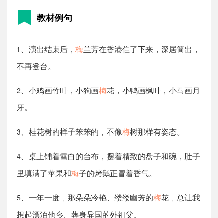
教材例句
1、演出结束后，
梅
兰芳在香港住了下来，深居简出，
不再登台。
2、小鸡画竹叶，小狗画
梅
花，小鸭画枫叶，小马画月
牙。
3、桂花树的样子笨笨的，不像
梅
树那样有姿态。
4、桌上铺着雪白的台布，摆着精致的盘子和碗，肚子
里填满了苹果和
梅
子的烤鹅正冒着香气。
5、一年一度，那朵朵冷艳、缕缕幽芳的
梅
花，总让我
想起漂泊他乡、葬身异国的外祖父。