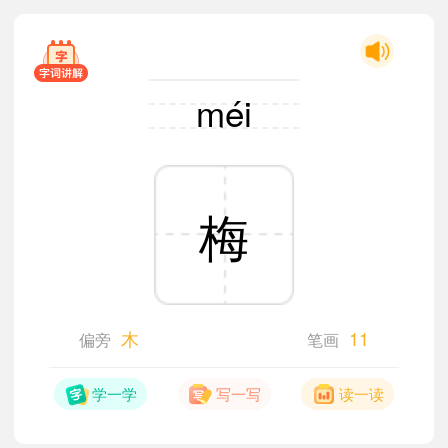
méi
梅
木
11
偏旁
笔画
学一学
写一写
读一读