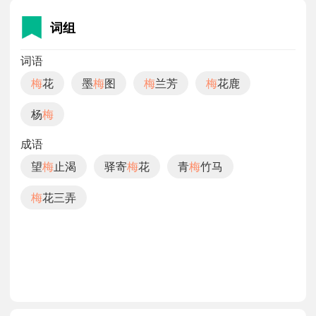
词组
词语
梅
花
墨
梅
图
梅
兰芳
梅
花鹿
杨
梅
成语
望
梅
止渴
驿寄
梅
花
青
梅
竹马
梅
花三弄