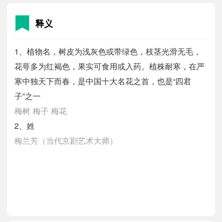
释义
1、植物名，树皮为浅灰色或带绿色，枝茎光滑无毛，
花萼多为红褐色，果实可食用或入药。植株耐寒，在严
寒中独天下而春，是中国十大名花之首，也是“四君
子”之一
梅树
梅子
梅花
2、姓
梅兰芳（当代京剧艺术大师）