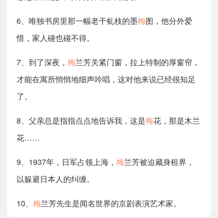
6、唯独书房里那一幅老干虬枝的墨
梅
图，他分外爱
惜，家人碰也碰不得。
7、到了深夜，
梅
兰芳关紧门窗，拉上特制的厚窗帘，
才能在寓所悄悄地细声吟唱，这对他来说已经很知足
了。
8、父亲总是指指点点地告诉我，这是
梅
花，那是木兰
花……
9、1937年，日军占领上海，
梅
兰芳被迫藏身租界，
以躲避日本人的纠缠。
10、
梅
兰芳先生是闻名世界的京剧表演艺术家。