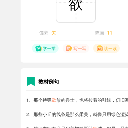
欲
欠
11
偏旁
笔画
学一学
写一写
读一读
教材例句
1、那个持弹
欲
放的兵士，也将拉着的引线，仍旧
2、那些小丘的线条是那么柔美，就像只用绿色渲