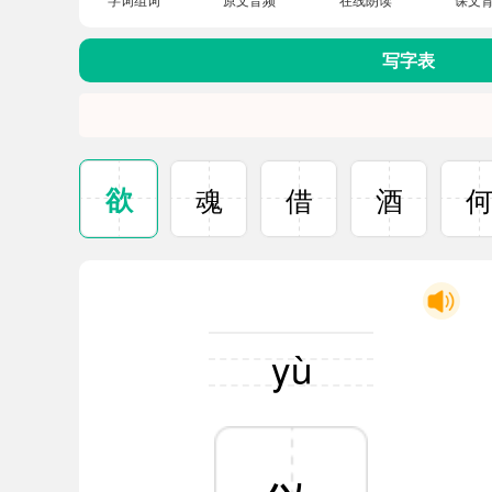
写字表
欲
魂
借
酒
yù