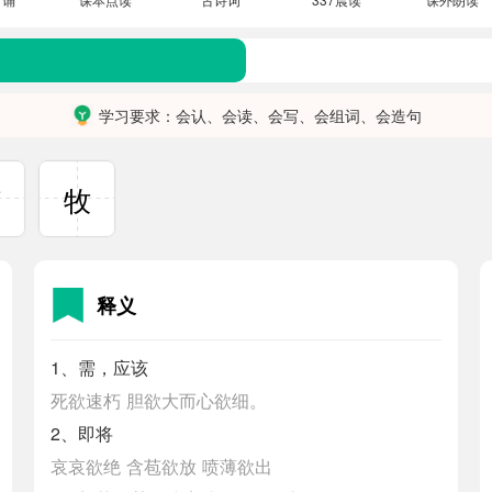
学习要求：会认、会读、会写、会组词、会造句
何
牧
释义
1、需，应该
死欲速朽
胆欲大而心欲细。
2、即将
哀哀欲绝
含苞欲放
喷薄欲出