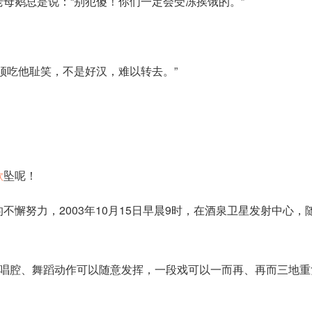
母鹅总是说：“别犯傻！你们一定会受冻挨饿的。”
须吃他耻笑，不是好汉，难以转去。”
欲
坠呢！
懈努力，2003年10月15日早晨9时，在酒泉卫星发射中心，
的唱腔、舞蹈动作可以随意发挥，一段戏可以一而再、再而三地