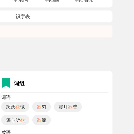
识字表
词组
词语
跃跃
欲
试
欲
穷
震耳
欲
聋
随心所
欲
欲
流
成语