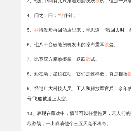
3、他们中间有几只扇着翅膀跃跃
欲
试，但是一只老
4、问之，曰：“
欲
作针。”
5、
欲
待发步再回酒店里来，寻思道：“我回去时，
6、七八十台破缝纫机发出的噪声震耳
欲
聋。
7、比赛双方摩拳擦掌，跃跃
欲
试。
8、船在动，星也在动，它们是这样低，真是摇摇
9、经过广大科技人员、工人和解放军官兵十余年的不
号”飞船被送上太空。
10、表现在藏戏中，情节可以任意拖延，艺人们
哉游哉，一出戏演他个三五天毫不稀奇。