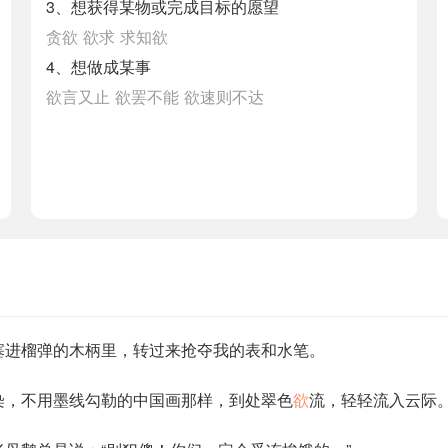
3、想获得某物或完成目标的愿望
贪欲
欲求
求知欲
4、想做成某事
欲言又止
欲罢不能
欲速则不达
塞进榴弹的木柄里，转过来抢夺我的表和水笔。
染，不用墨线勾勒的中国画那样，到处翠色
欲
流，轻轻流入云际