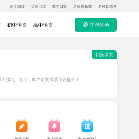
语文朗读
英语点读
数学口算
名师视频课
名校真题卷
文
初中语文
高中语文
立即体验
切换课文
线上预习、复习，助力语文成绩飞速提升！
字词听写
字词跟读
字词消消乐