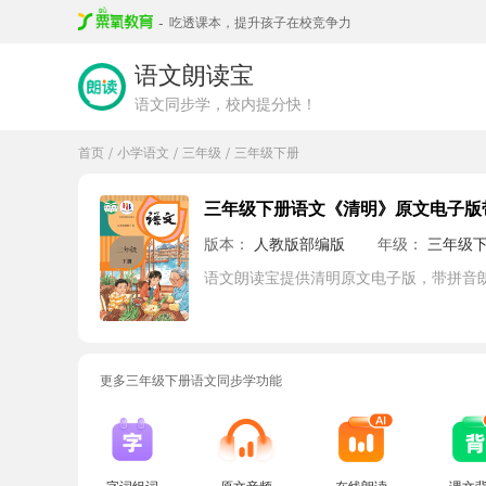
-
吃透课本，提升孩子在校竞争力
语文朗读宝
语文同步学，校内提分快！
首页
小学语文
三年级
三年级下册
/
/
/
三年级下册语文《清明》原文电子版
版本：
人教版部编版
年级：
三年级
语文朗读宝提供清明原文电子版，带拼音
更多三年级下册语文同步学功能
字词组词
原文音频
在线朗读
课文