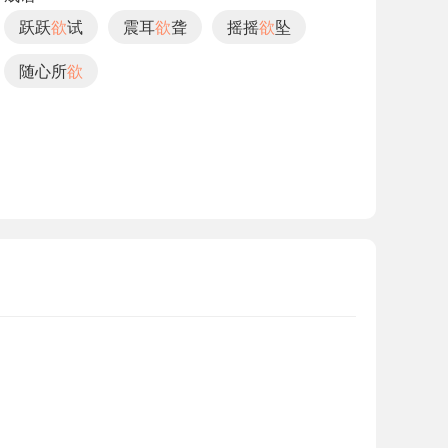
跃跃
欲
试
震耳
欲
聋
摇摇
欲
坠
随心所
欲
。