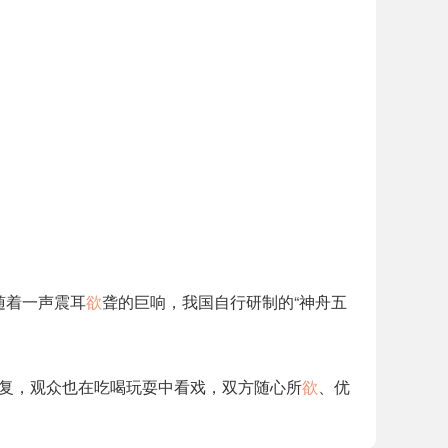
随着一声震耳
欲
聋的巨响，我国自行研制的“神舟五
重复，观众也在吃喝玩耍中看戏，双方随心所
欲
、优