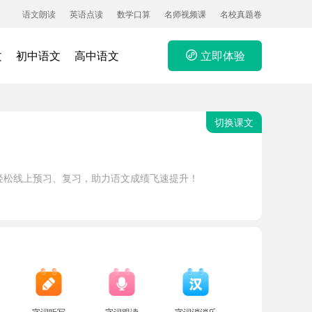
语文朗读
英语点读
数学口算
名师视频课
名校真题卷
文
初中语文
高中语文
立即体验
切换课文
轻松线上预习、复习，助力语文成绩飞速提升！
字词听写
字词跟读
字词消消乐