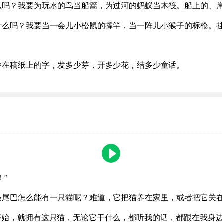
么吗？我要为玩水的鸟当船篙，为过河的蚂蚁当木筏。船上的、
什么吗？我要当一会儿小松鼠的撑竿，当一阵儿小猴子的标枪。
种在稿纸上的字，发多少芽，开多少花，结多少童话。
”
条尾巴怎么能有一只猫呢？难道，它把猫养在家里，或者把它关
生开始，就拥有这只猫，无论它干什么，都听我的话，都跟在我身