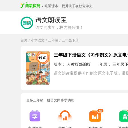
-
吃透课本，提升孩子在校竞争力
语文朗读宝
语文同步学，校内提分快！
首页
小学语文
三年级
三年级下册
/
/
/
三年级下册语文《习作例文》原文电
版本：
人教版部编版
年级：
三年级
语文朗读宝提供习作例文原文电子版，带
更多三年级下册语文同步学功能
字词组词
原文音频
在线朗读
课文