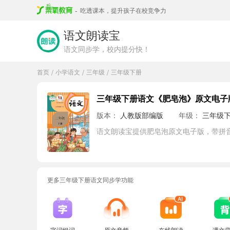
-
吃透课本，提升孩子在校竞争力
语文朗读宝
语文同步学，校内提分快！
首页
小学语文
三年级
三年级下册
/
/
/
三年级下册语文《肥皂泡》原文电子
版本：
人教版部编版
年级：
三年级
语文朗读宝提供肥皂泡原文电子版，带拼
更多三年级下册语文同步学功能
字词组词
原文音频
在线朗读
课文