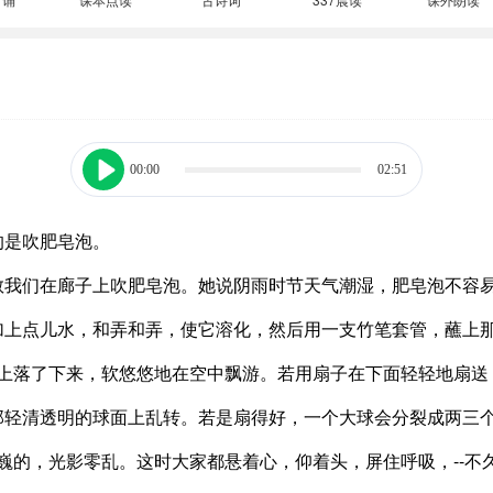
00:00
02:51
的是吹肥皂泡。
教我们在廊子上吹肥皂泡。她说阴雨时节天气潮湿，肥皂泡不容
加上点儿水，和弄和弄，使它溶化，然后用一支竹笔套管，蘸上
上落了下来，软悠悠地在空中飘游。若用扇子在下面轻轻地扇送
那轻清透明的球面上乱转。若是扇得好，一个大球会分裂成两三
巍的，光影零乱。这时大家都悬着心，仰着头，屏住呼吸，--不