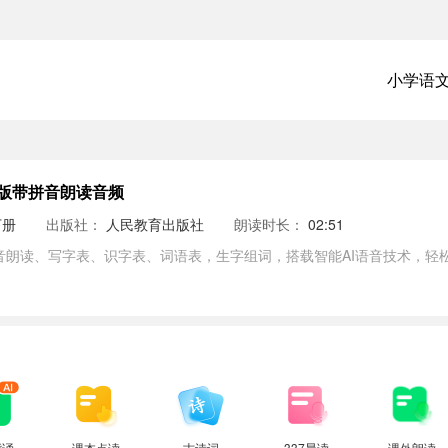
小学语
版带拼音朗读音频
下册
出版社：
人民教育出版社
朗读时长：
02:51
音朗读、写字表、识字表、词语表，生字组词，搭载智能AI语音技术，轻
背诵
课本点读
古诗词
337晨读
课外朗读