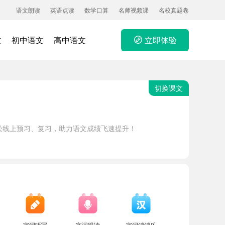
语文朗读
英语点读
数学口算
名师视频课
名校真题卷
文
初中语文
高中语文
立即体验
切换课文
松线上预习、复习，助力语文成绩飞速提升！
字词听写
字词跟读
字词消消乐