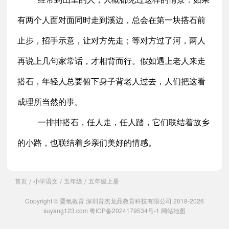
有两个人面对面同时走到溪边，总会在第一块搭石前
止步，招手示意，让对方先走；等对方过了河，两人
再说上几句家常话，才相背而行。假如遇上老人来走
搭石，年轻人总要俯下身子背老人过去，人们把这看
成理所当然的事。
一排排搭石，任人走，任人踏，它们联结着故乡
的小路，也联结着乡亲们美好的情感。
首页
小学语文
五年级
五年级上册
/
/
/
Copyright © 粟氧教育 深圳育杰龙品教育科技有限公司 2018-2026
suyang123.com
粤ICP备2024179534号-1
网站地图