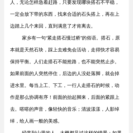
人，无论怎样急着赶路，只要发现哪块搭石不平稳，
一定会放下带的东西，找来合适的石头搭上，再在上
边踏上几个来回，直到满意了才肯离去。
家乡有一句“紧走搭石慢过桥”的俗语。搭石，原
本就是天然石块，踩上去难免会活动，走得快才容易
保持平衡。人们走搭石不能抢路，也不能突然止步。
如果前面的人突然停住，后边的人没处落脚，就会掉
进水里。每当上工、下工，一行人走搭石的时候，动
作是那么协调有序！前面的抬起脚来，后面的紧跟上
去。嗒嗒的声音，像轻快的音乐；清波漾漾，人影绰
绰，给人画一般的美感。
经常到山里的人，大概都见过这样的情景：如果