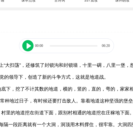
00:00
06:20
平原上“大扫荡”，还修筑了封锁沟和封锁墙，十里一碉，八里一堡
产党的领导下，创造了新的斗争方式，这就是地道战。
地底下，挖了不计其数的地道，横的，竖的，直的，弯的，家家
照常种地过日子，有时候还要打击敌人。靠着地道这种坚强的堡
，村里的地道挖在街道下面，跟别村相通的地道挖在庄稼地下面
每隔一段距离就有一个大洞，洞顶用木料撑住，很牢靠。大洞四