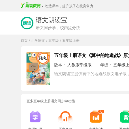
-
吃透课本，提升孩子在校竞争力
语文朗读宝
语文同步学，校内提分快！
首页
小学语文
五年级
五年级上册
/
/
/
五年级上册语文《冀中的地道战》原
版本：
人教版部编版
年级：
五年级
语文朗读宝提供冀中的地道战原文电子版
更多五年级上册语文同步学功能
字词组词
原文音频
在线朗读
课文