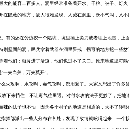
最大的能容二百多人。洞里经常准备着开水、干粮、被子、灯火
开在隐蔽的地方，敌人很难发现。人藏在洞里，既不气闷，又不
棘。有的还在旁边挖一个陷坑，坑里插上尖刀或者埋上地雷，上
特别坚固的洞，民兵拿着武器在洞里警戒；拐弯的地方挖一些岔道
等着他们；就算进了活道，他们也过不了关口。原来地道里每隔一
“一夫当关，万夫莫开”。
什么火攻啊，水攻啊，毒气攻啊，都用遍了。大家又想出了许多
吊板放下来挡住，不让毒气往里透。对付水攻的法子更妙了，把地
毒辣的法子也不怕，因为各个村子的地道是相通的，大不了转移
兵指挥部派出一些人分布在各处，发现了敌情就吆喝起来，一个