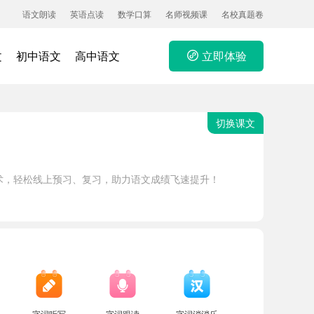
语文朗读
英语点读
数学口算
名师视频课
名校真题卷
文
初中语文
高中语文
立即体验
切换课文
术，轻松线上预习、复习，助力语文成绩飞速提升！
字词听写
字词跟读
字词消消乐