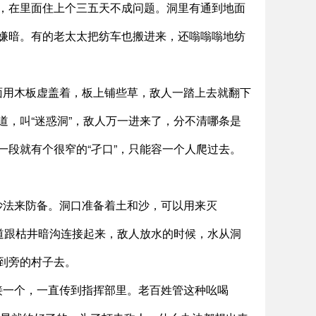
，在里面住上个三五天不成问题。洞里有通到地面
嫌暗。有的老太太把纺车也搬进来，还嗡嗡嗡地纺
面用木板虚盖着，板上铺些草，敌人一踏上去就翻下
，叫“迷惑洞”，敌人万一进来了，分不清哪条是
段就有个很窄的“孑口”，只能容一个人爬过去。
妙法来防备。洞口准备着土和沙，可以用来灭
道跟枯井暗沟连接起来，敌人放水的时候，水从洞
到旁的村子去。
接一个，一直传到指挥部里。老百姓管这种吆喝