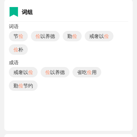
词组
词语
节
俭
俭
以养德
勤
俭
戒奢以
俭
俭
朴
成语
戒奢以
俭
俭
以养德
省吃
俭
用
勤
俭
节约