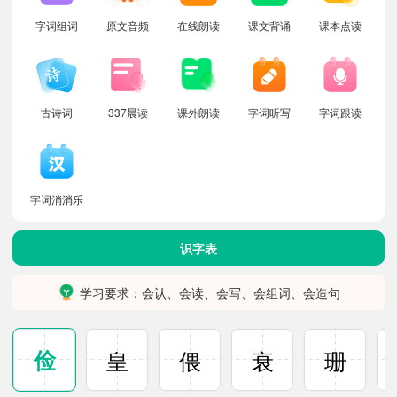
字词组词
原文音频
在线朗读
课文背诵
课本点读
古诗词
337晨读
课外朗读
字词听写
字词跟读
字词消消乐
识字表
学习要求：会认、会读、会写、会组词、会造句
俭
皇
偎
衰
珊