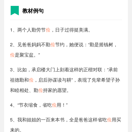
教材例句
1、两个人勤劳节
俭
，日子过得挺美满。
2、见爸爸妈妈不勤
俭
节约，她便说：“勤是摇钱树，
俭
是聚宝盆。”
3、比如，承启楼大门上刻着这样的正楷对联：“承前
祖德勤和
俭
，启后孙谋读与耕”，表现了先辈希望子孙
和睦相处、勤
俭
持家的愿望。
4、“节衣缩食，省吃
俭
用！”
5、我和姐姐的一百来本书，全是爸爸这样省吃
俭
用买
来的。