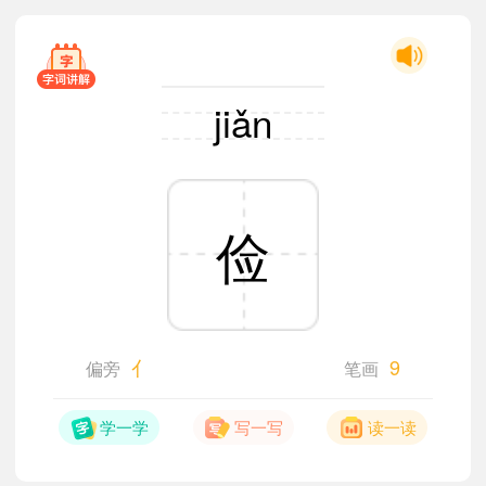
jiǎn
俭
亻
9
偏旁
笔画
学一学
写一写
读一读