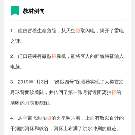
教材例句
1、他曾冒着生命危险，从天空
摄
取闪电，揭开了雷电
之谜。
2、门口还装有微型
摄
像机，能将客人的面貌特征输入
电脑。
3、2019年1月3日，“嫦娥四号”探测器实现了人类首次
月球背面软着陆，并传回了第一张月背近距离拍
摄
的
清晰的月表形貌图。
4、从宇宙飞船拍
摄
的火星照片看，上面有数以百计的
干涸的河床和峡谷，河床上布满了洪水冲刷的痕迹。