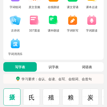
字词组词
原文音频
在线朗读
课文背诵
课本点读
古诗词
337晨读
课外朗读
字词听写
字词跟读
字词消消乐
写字表
识字表
词语表
学习要求：会认、会读、会写、会组词、会造句
摄
氏
殖
粮
炭