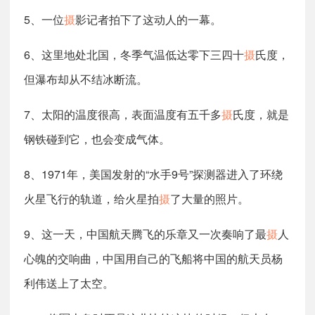
5、一位
摄
影记者拍下了这动人的一幕。
6、这里地处北国，冬季气温低达零下三四十
摄
氏度，
但瀑布却从不结冰断流。
7、太阳的温度很高，表面温度有五千多
摄
氏度，就是
钢铁碰到它，也会变成气体。
8、1971年，美国发射的“水手9号”探测器进入了环绕
火星飞行的轨道，给火星拍
摄
了大量的照片。
9、这一天，中国航天腾飞的乐章又一次奏响了最
摄
人
心魄的交响曲，中国用自己的飞船将中国的航天员杨
利伟送上了太空。