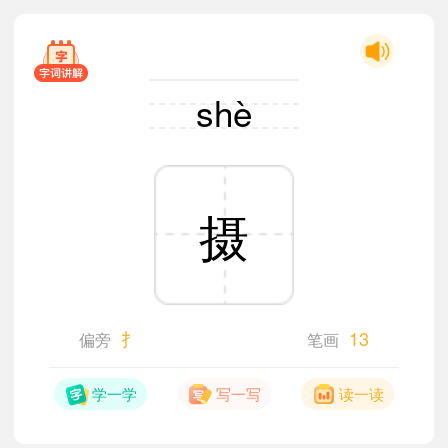
shè
摄
扌
13
偏旁
笔画
学一学
写一写
读一读