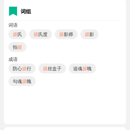
词组
词语
摄
氏
摄
氏度
摄
影师
摄
影
拍
摄
成语
防心
摄
行
摄
丝盒子
追魂
摄
魄
勾魂
摄
魄