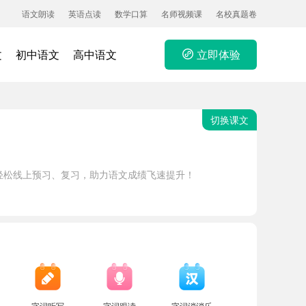
语文朗读
英语点读
数学口算
名师视频课
名校真题卷
文
初中语文
高中语文
立即体验
切换课文
轻松线上预习、复习，助力语文成绩飞速提升！
字词听写
字词跟读
字词消消乐