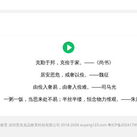
克勤于邦，克俭于家。——《尚书》
居安思危，戒奢以俭。——魏征
由俭入奢易，由奢入俭难。——司马光
一粥一饭，当思来处不易；半丝半缕，恒念物力维艰。——朱
 粟氧教育 深圳育杰龙品教育科技有限公司 2018-2026 suyang123.com
粤ICP备2024179