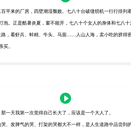
二百平来的厂房，四壁潮湿颓败。七八十台破缝纫机一行行排列
灯泡。正是酷暑炎夏，窗不能开，七八十个女人的身体和七八十
走路，看虾兵、蚌精、牛头、马面……人山人海，卖小吃的挤得
亲买。
！那一天我第一次觉得自己长大了，应该是一个大人了。
的哭、发脾气的哭、打架的哭都大不一样，是人生道路中品尝到