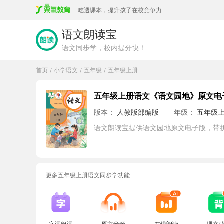
-
吃透课本，提升孩子在校竞争力
语文朗读宝
语文同步学，校内提分快！
首页
小学语文
五年级
五年级上册
/
/
/
五年级上册语文《语文园地》原文电
版本：
人教版部编版
年级：
五年级
语文朗读宝提供语文园地原文电子版，带
更多五年级上册语文同步学功能
字词组词
原文音频
在线朗读
课文