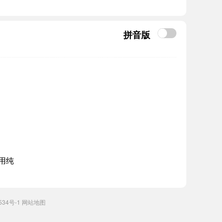
拼音版
用纯
534号-1
网站地图