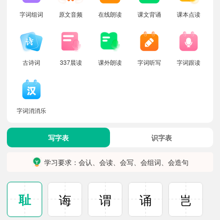
字词组词
原文音频
在线朗读
课文背诵
课本点读
古诗词
337晨读
课外朗读
字词听写
字词跟读
字词消消乐
写字表
识字表
学习要求：会认、会读、会写、会组词、会造句
耻
诲
谓
诵
岂