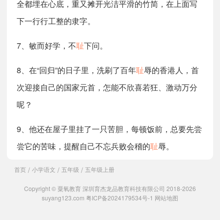
全都埋在心底，重又摊开光洁平滑的竹简，在上面写
下一行行工整的隶字。
7、敏而好学，不
耻
下问。
8、在“回归”的日子里，洗刷了百年
耻
辱的香港人，首
次迎接自己的国家元首，怎能不欣喜若狂、激动万分
呢？
9、他还在屋子里挂了一只苦胆，每顿饭前，总要先尝
尝它的苦味，提醒自己不忘兵败会稽的
耻
辱。
首页
小学语文
五年级
五年级上册
/
/
/
Copyright © 粟氧教育 深圳育杰龙品教育科技有限公司 2018-2026
suyang123.com
粤ICP备2024179534号-1
网站地图