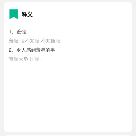
释义
1、羞愧
羞耻
恬不知耻
不知廉耻。
2、令人感到羞辱的事
奇耻大辱
国耻。