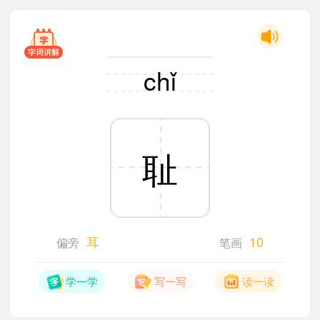
chǐ
耻
耳
10
偏旁
笔画
学一学
写一写
读一读