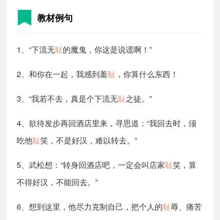
教材例句
1、“下流无
耻
的魔鬼，你这是说谎啊！”
2、和你在一起，我感到羞
耻
，你算什么东西！
3、“我若不去，真是个下流无
耻
之徒。”
4、欲待发步再回酒店里来，寻思道：“我回去时，须
吃他
耻
笑，不是好汉，难以转去。”
5、武松想：“转身回酒店吧，一定会叫店家
耻
笑，算
不得好汉，不能回去。”
6、想到这里，他尽力克制自己，把个人的
耻
辱、痛苦