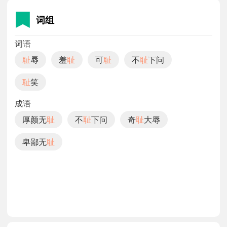
词组
词语
耻
辱
羞
耻
可
耻
不
耻
下问
耻
笑
成语
厚颜无
耻
不
耻
下问
奇
耻
大辱
卑鄙无
耻