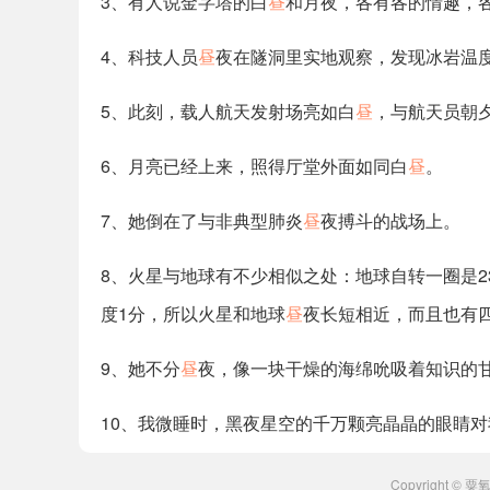
3、有人说金字塔的白
昼
和月夜，各有各的情趣，
4、科技人员
昼
夜在隧洞里实地观察，发现冰岩温
5、此刻，载人航天发射场亮如白
昼
，与航天员朝
6、月亮已经上来，照得厅堂外面如同白
昼
。
7、她倒在了与非典型肺炎
昼
夜搏斗的战场上。
8、火星与地球有不少相似之处：地球自转一圈是23
度1分，所以火星和地球
昼
夜长短相近，而且也有
9、她不分
昼
夜，像一块干燥的海绵吮吸着知识的
10、我微睡时，黑夜星空的千万颗亮晶晶的眼睛
Copyright ©