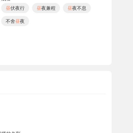
昼
伏夜行
昼
夜兼程
昼
夜不息
不舍
昼
夜