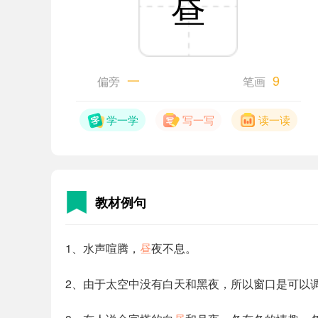
昼
一
9
偏旁
笔画
学一学
写一写
读一读
教材例句
1、水声喧腾，
昼
夜不息。
2、由于太空中没有白天和黑夜，所以窗口是可以