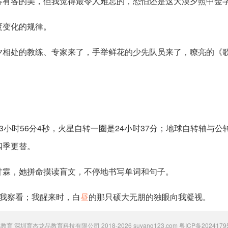
各有各的美，但我觉得最令人难忘的，恐怕还是这大漠夕照中金
度变化的规律。
夕相处的教练、专家来了，手举鲜花的少先队员来了，嘹亮的《
小时56分4秒，火星自转一圈是24小时37分；地球自转轴与公转
四季更替。
甘霖，她拼命摸读盲文，不停地书写单词和句子。
对我察看；我醒来时，白
昼
的那只硕大无朋的独眼向我凝视。
 粟氧教育 深圳育杰龙品教育科技有限公司 2018-2026 suyang123.com
粤ICP备2024179