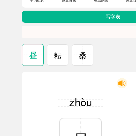
写字表
昼
耘
桑
zhòu