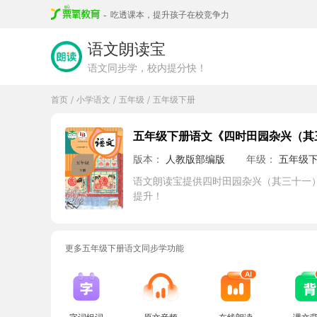
-
吃透课本，提升孩子在校竞争力
语文朗读宝
语文同步学，校内提分快！
首页
小学语文
五年级
五年级下册
/
/
/
五年级下册语文《四时田园杂兴（其
版本：
人教版部编版
年级：
五年级
语文朗读宝提供四时田园杂兴（其三十一
提升！
更多五年级下册语文同步学功能
字词组词
原文音频
在线朗读
课文