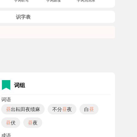
识字表
词组
词语
昼
出耘田夜绩麻
不分
昼
夜
白
昼
昼
伏
昼
夜
成语