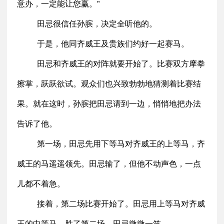
意办，一定能让您赢。”
田忌很信任孙膑，决定全听他的。
于是，他同齐威王及贵族们约好一起赛马。
田忌和齐威王的对阵就要开始了。比赛双方摩拳
擦掌，跃跃欲试。观众们也兴致勃勃地猜测着比赛结
果。就在这时，孙膑把田忌请到一边，悄悄地把办法
告诉了他。
第一场，田忌先用下等马对齐威王的上等马，齐
威王的马遥遥领先。田忌输了，但他不动声色，一点
儿都不着急。
接着，第二场比赛开始了。田忌用上等马对齐威
王的中等马，胜了第二场。田忌微微一笑。