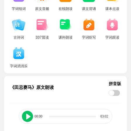
字词组词
原文音频
在线朗读
课文背诵
课本点读
古诗词
337晨读
课外朗读
字词听写
字词跟读
字词消消乐
拼音版
《田忌赛马》原文朗读
00:00
03:02