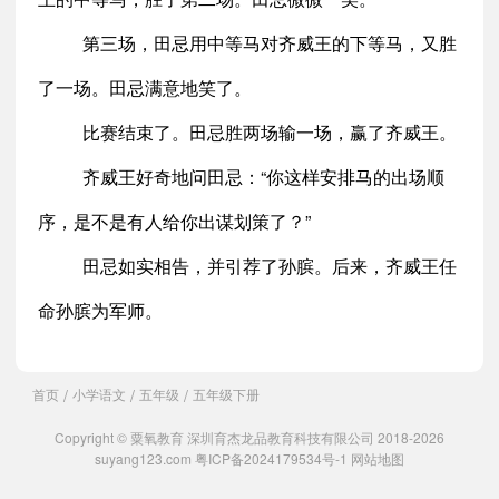
第三场，田忌用中等马对齐威王的下等马，又胜
了一场。田忌满意地笑了。
比赛结束了。田忌胜两场输一场，赢了齐威王。
齐威王好奇地问田忌：“你这样安排马的出场顺
序，是不是有人给你出谋划策了？”
田忌如实相告，并引荐了孙膑。后来，齐威王任
命孙膑为军师。
首页
小学语文
五年级
五年级下册
/
/
/
Copyright © 粟氧教育 深圳育杰龙品教育科技有限公司 2018-2026
suyang123.com
粤ICP备2024179534号-1
网站地图