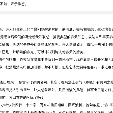
：不知，表示推想。
美。诗人抓住春天的早晨刚刚醒来时的一瞬间展开描写和联想，生动地表
己一觉醒来后瞬间的听觉感受和联想，捕捉典型的春天气息，表达自己喜爱
觉醒来，听到的是屋外处处鸟儿的欢鸣。诗人惜墨如金，仅以一句“处处闻
外已是一片明媚的春光，可以体味到诗人对春天的赞美。
四句的联想：昨夜我在朦胧中曾听到一阵风雨声，现在庭院里盛开的花儿
乡，把清晨清洗得更加明丽，并不可恨。但是它毕竟要摇落春花，带走春光
红杏出墙来”，是古今传诵的名句。其实，在写法上是与《春晓》有共同之
阵春声把人引出屋外、让人想象屋外。只用淡淡的几笔，就写出了晴方好
眼前、萦回在你的耳际了吗？
首小诗仅仅四行二十个字，写来却曲屈通幽，回环波折。首句破题，“春”字
初醒。流露出诗人爱春的喜悦心情。次句写春景，春天早晨的鸟语。“处