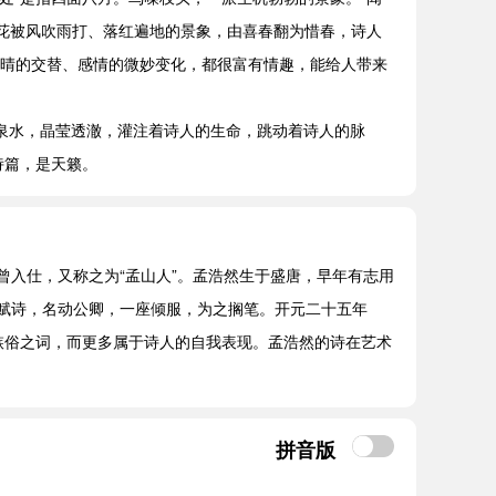
春花被风吹雨打、落红遍地的景象，由喜春翻为惜春，诗人
阴晴的交替、感情的微妙变化，都很富有情趣，能给人带来
泉水，晶莹透澈，灌注着诗人的生命，跳动着诗人的脉
诗篇，是天籁。
未曾入仕，又称之为“孟山人”。孟浩然生于盛唐，早年有志用
赋诗，名动公卿，一座倾服，为之搁笔。开元二十五年
嫉俗之词，而更多属于诗人的自我表现。孟浩然的诗在艺术
拼音版