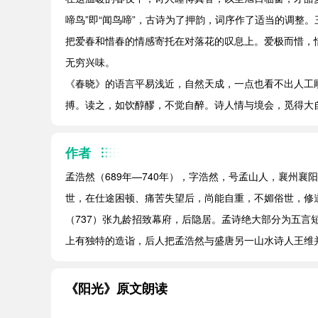
啼鸟”即“闻鸟啼”，古诗为了押韵，词序作了适当的调整
把爱春和惜春的情感寄托在对落花的叹息上。爱极而惜，
无穷兴味。
《春晓》的语言平易浅近，自然天成，一点也看不出人工
搏。读之，如饮醇醪，不觉自醉。诗人情与境会，觅得大
作者
孟浩然（689年—740年），字浩然，号孟山人，襄州襄
世，在仕途困顿、痛苦失望后，尚能自重，不媚俗世，修
（737）张九龄招致幕府，后隐居。孟诗绝大部分为五
上有独特的造诣，后人把孟浩然与盛唐另一山水诗人王维并
《阳光》原文朗读