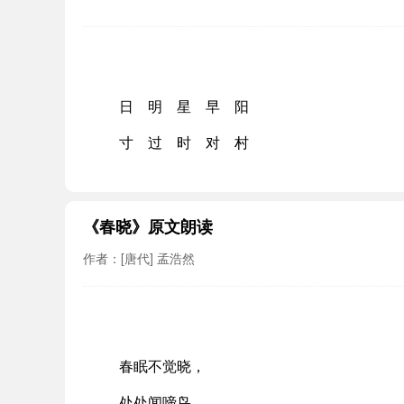
日 明 星 早 阳
寸 过 时 对 村
《春晓》原文朗读
作者：[唐代] 孟浩然
春眠不觉晓，
处处闻啼鸟。