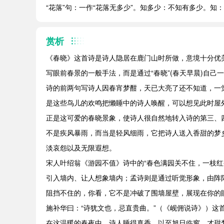
“花落”句：一作“花落无多少”。知多少：不知有多少。知
赏析
《春晓》这首诗是诗人隐居在鹿门山时所做，意境十分优
写眼前春景的一般手法，而是通过“春晓”(春天早晨)自
诗的前两句写诗人因春宵梦酣，天已大亮了还不知道，一
是这些鸟儿的欢鸣把懒睡中的诗人唤醒，可以想见此时屋
正是这可爱的春晓景象，使诗人很自然地转入诗的第三、
不是疾风暴雨，而当是轻风细雨，它把诗人送入香甜的梦
淡哀怨以及无限遐想。
宋人叶绍翁《游园不值》诗中的“春色满园关不住，一枝
引入墙内、让人想象墙内；孟诗则是通过听觉形象，由阵
阻挡不住的，你看，它不是冲破了围墙屋壁，展现在你的
施补华曰：“诗犹文也，忌直贵曲。”（《岘佣说诗》）这
在这温暖的春夜中，诗人睡得真香，以至旭日临窗，才甜梦