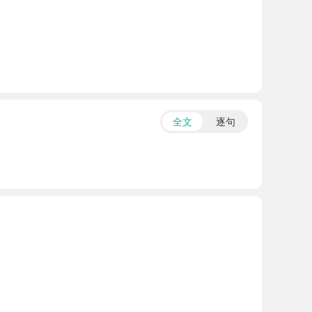
全文
逐句