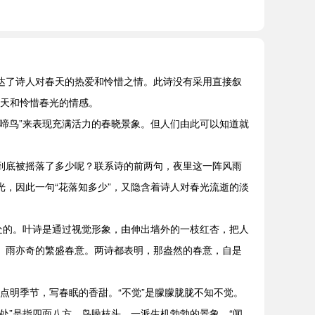
达了诗人对春天的热爱和怜惜之情。此诗没有采用直接叙
春天和怜惜春光的情感。
啼鸟”来表现充满活力的春晓景象。但人们由此可以知道就
到底被摇落了多少呢？联系诗的前两句，夜里这一阵风雨
，因此一句“花落知多少”，又隐含着诗人对春光流逝的淡
处的。叶诗是通过视觉形象，由伸出墙外的一枝红杏，把人
、雨亦奇的繁盛春意。两诗都表明，那盎然的春意，自是
点明季节，写春眠的香甜。“不觉”是朦朦胧胧不知不觉。
处”是指四面八方。鸟噪枝头，一派生机勃勃的景象。“闻