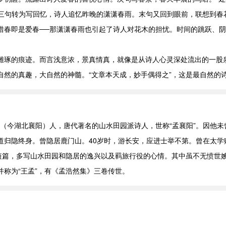
。三句转为写回忆，诗人追忆昨晚的潇潇春雨。末句又回到眼前，联想到
惜春即是爱春──那潇潇春雨也引起了诗人对花木的担忧。时间的跳跃、
雕琢的痕迹。而言浅意浓，景真情真，就像是从诗人心灵深处流出的一股
自然的真趣，大自然的神髓。“文章本天成，妙手偶得之”，这是最自然的
阳（今湖北襄阳）人，唐代著名的山水田园派诗人，世称“孟襄阳”。因他
道归隐终身。曾隐居鹿门山。40岁时，游长安，应进士举不第。曾在太学
言短篇，多写山水田园和隐居的逸兴以及羁旅行役的心情。其中虽不无愤世
称为“王孟”，有《孟浩然集》三卷传世。