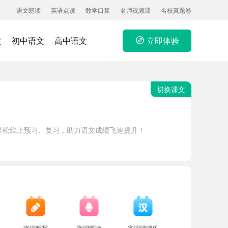
语文朗读
英语点读
数学口算
名师视频课
名校真题卷
文
初中语文
高中语文
立即体验
切换课文
轻松线上预习、复习，助力语文成绩飞速提升！
字词听写
字词跟读
字词消消乐