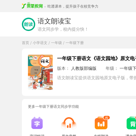
-
吃透课本，提升孩子在校竞争力
语文朗读宝
语文同步学，校内提分快！
首页
小学语文
一年级
一年级下册
/
/
/
一年级下册语文《语文园地》原文电
版本：
人教版部编版
年级：
一年级
语文朗读宝提供语文园地原文电子版，带
更多一年级下册语文同步学功能
字词组词
原文音频
在线朗读
课文