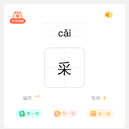
cǎi
采
爫
8
偏旁
笔画
学一学
写一写
读一读