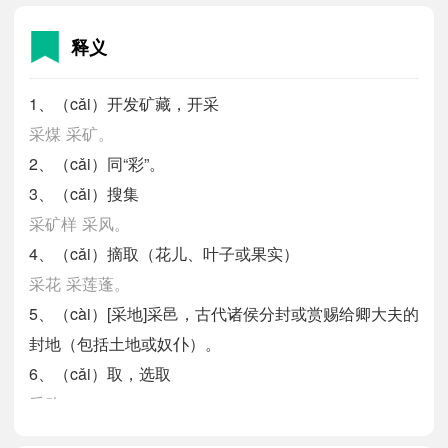
释义
1、（cǎi）开发矿藏，开采
采煤
采矿。
2、（cǎi）同“彩”。
3、（cǎi）搜集
采矿样
采风。
4、（cǎi）摘取（花儿、叶子或果实）
采花
采莲蓬。
5、（cài）[采地]采邑，古代诸侯分封或赏赐给卿大夫的
封地（包括土地或奴仆）。
6、（cǎi）取，选取
采购。
7、（cǎi）神采，精神