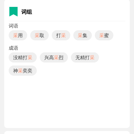
兴高采烈
神采飞扬。
词组
词语
采
用
采
取
打
采
采
集
采
蜜
成语
没精打
采
兴高
采
烈
无精打
采
神
采
奕奕