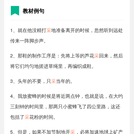
教材例句
1、就在他没精打
采
地准备离开的时候，忽然听到远处
传来一阵脚步声。
2、那鞋的制作工序是：先将上等的芦花
采
回来，然后
将它们均匀地搓进草绳里，再编织成鞋。
3、头年的不要，只
采
当年的。
4、我放蜜蜂的时候是将近两点钟，也就是说，在大约
三刻钟的时间里，那两只小蜜蜂飞了四公里路，这还
包括了
采
花粉的时间。
5、但是，如果不加节制地开
采
，必将加速地球上矿产