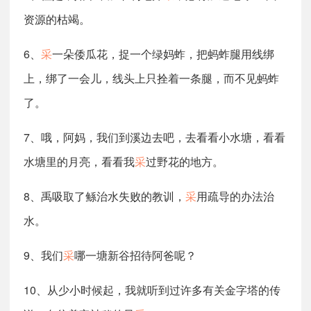
资源的枯竭。
6、
采
一朵倭瓜花，捉一个绿妈蚱，把蚂蚱腿用线绑
上，绑了一会儿，线头上只拴着一条腿，而不见蚂蚱
了。
7、哦，阿妈，我们到溪边去吧，去看看小水塘，看看
水塘里的月亮，看看我
采
过野花的地方。
8、禹吸取了鲧治水失败的教训，
采
用疏导的办法治
水。
9、我们
采
哪一塘新谷招待阿爸呢？
10、从少小时候起，我就听到过许多有关金字塔的传