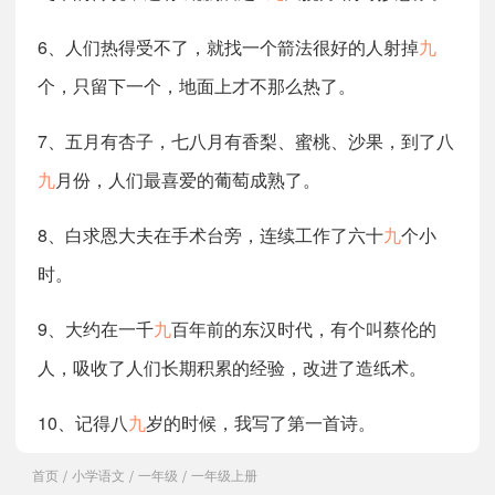
6、人们热得受不了，就找一个箭法很好的人射掉
九
个，只留下一个，地面上才不那么热了。
7、五月有杏子，七八月有香梨、蜜桃、沙果，到了八
九
月份，人们最喜爱的葡萄成熟了。
8、白求恩大夫在手术台旁，连续工作了六十
九
个小
时。
9、大约在一千
九
百年前的东汉时代，有个叫蔡伦的
人，吸收了人们长期积累的经验，改进了造纸术。
10、记得八
九
岁的时候，我写了第一首诗。
首页
小学语文
一年级
一年级上册
/
/
/