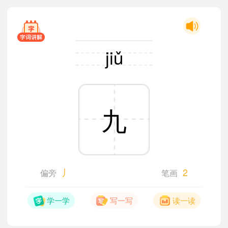
jiǔ
九
丿
2
偏旁
笔画
学一学
写一写
读一读