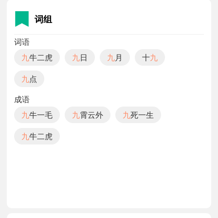
词组
词语
九
牛二虎
九
日
九
月
十
九
九
点
成语
九
牛一毛
九
霄云外
九
死一生
九
牛二虎