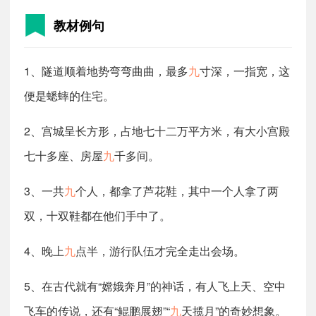
教材例句
1、隧道顺着地势弯弯曲曲，最多
九
寸深，一指宽，这
便是蟋蟀的住宅。
2、宫城呈长方形，占地七十二万平方米，有大小宫殿
七十多座、房屋
九
千多间。
3、一共
九
个人，都拿了芦花鞋，其中一个人拿了两
双，十双鞋都在他们手中了。
4、晚上
九
点半，游行队伍才完全走出会场。
5、在古代就有“嫦娥奔月”的神话，有人飞上天、空中
飞车的传说，还有“鲲鹏展翅”“
九
天揽月”的奇妙想象。