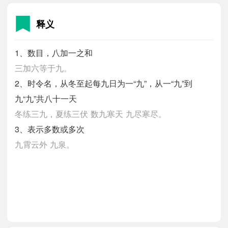
释义
1、数目，八加一之和
三加六等于九。
2、时令名，从冬至起每九日为一“九”，从一“九”到
九“九”共八十一天
冬练三九，夏练三伏
数九寒天
九尽寒尽。
3、表示多数或多次
九霄云外
九泉。