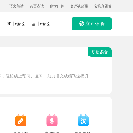
语文朗读
英语点读
数学口算
名师视频课
名校真题卷
文
初中语文
高中语文
立即体验
切换课文
术，轻松线上预习、复习，助力语文成绩飞速提升！
字词听写
字词跟读
字词消消乐