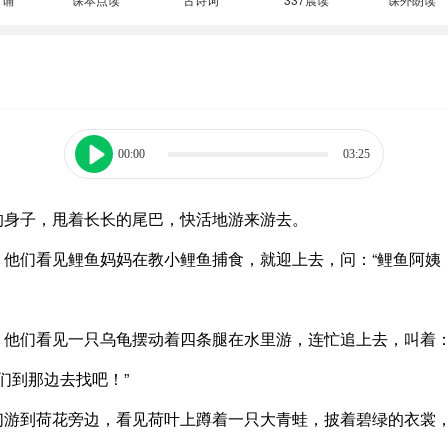
00:00
03:25
的身子，甩着长长的尾巴，快活地游来游去。
他们看见鲤鱼妈妈在教小鲤鱼捕食，就迎上去，问：“鲤鱼阿姨，
他们看见一只乌龟摆动着四条腿在水里游，连忙追上去，叫着：“
们到那边去找吧！”
们游到荷花旁边，看见荷叶上蹲着一只大青蛙，披着碧绿的衣裳