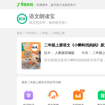
-
吃透课本，提升孩子在校竞争力
语文朗读宝
语文同步学，校内提分快！
首页
小学语文
二年级
二年级上册
/
/
/
二年级上册语文《小蝌蚪找妈妈》原
版本：
人教版部编版
年级：
二年级
语文朗读宝提供小蝌蚪找妈妈原文电子版
更多二年级上册语文同步学功能
字词组词
原文音频
在线朗读
课文