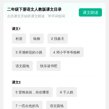
二年级下册语文人教版课文目录
课文朗读
点击课文开始听课文朗读、学字词组词
课文1
村居
咏柳
2 找春天
3 开满鲜花的小路
4 邓小平爷爷植树
语文园地
快乐读书吧
课文2
5 雷锋叔叔，你在哪里
6 千人糕
7 一匹出色的马
语文园地