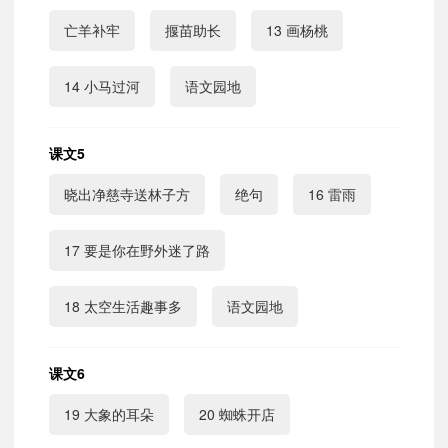
亡羊补牢
揠苗助长
13 画杨桃
14 小马过河
语文园地
课文5
晓出净慈寺送林子方
绝句
16 雷雨
17 要是你在野外迷了路
18 太空生活趣事多
语文园地
课文6
19 大象的耳朵
20 蜘蛛开店