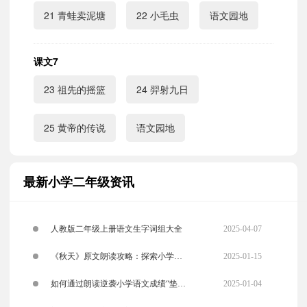
21 青蛙卖泥塘
22 小毛虫
语文园地
课文7
23 祖先的摇篮
24 羿射九日
25 黄帝的传说
语文园地
最新小学二年级资讯
2025-04-07
人教版二年级上册语文生字词组大全
2025-01-15
《秋天》原文朗读攻略：探索小学课
2025-01-04
文的魅力与朗读技巧
如何通过朗读逆袭小学语文成绩“垫