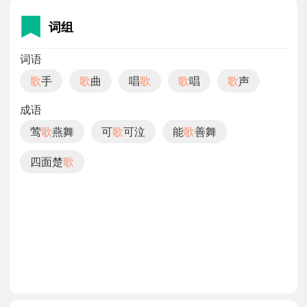
词组
词语
歌
手
歌
曲
唱
歌
歌
唱
歌
声
成语
莺
歌
燕舞
可
歌
可泣
能
歌
善舞
四面楚
歌