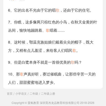
6、它的出名不光由于它的唱
歌
，还由于它的住宅。
7、你瞧，这多像两只棕红色的小鸟，在秋天金黄的叶
丛间，愉快地蹦跳着、
歌
唱着……
8、这时候，鄂温克族姑娘们戴着尖尖的帽子，既大
方，又稍有点儿羞涩，来给客人们唱民
歌
。
9、但是白鹭本身不就是一首很优美的
歌
吗？
10、那
歌
声真好听，赛过催眠曲，让那些辛苦一天的
人们，甜甜蜜蜜地进入梦乡。
首页
小学语文
二年级
二年级上册
/
/
/
Copyright © 粟氧教育 深圳育杰龙品教育科技有限公司 2018-2026