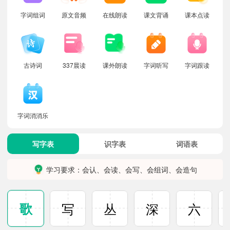
字词组词
原文音频
在线朗读
课文背诵
课本点读
古诗词
337晨读
课外朗读
字词听写
字词跟读
字词消消乐
写字表
识字表
词语表
学习要求：会认、会读、会写、会组词、会造句
歌
写
丛
深
六