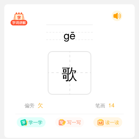
gē
歌
欠
14
偏旁
笔画
学一学
写一写
读一读