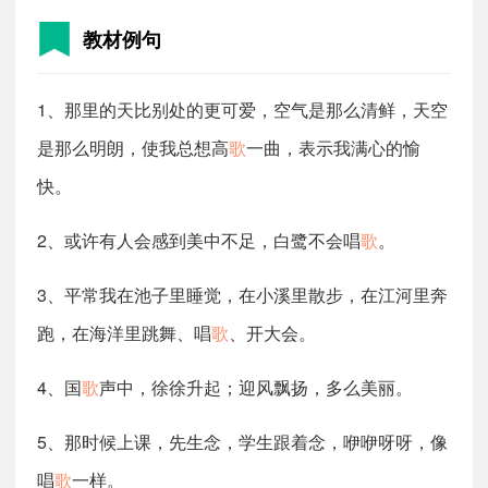
教材例句
1、那里的天比别处的更可爱，空气是那么清鲜，天空
是那么明朗，使我总想高
歌
一曲，表示我满心的愉
快。
2、或许有人会感到美中不足，白鹭不会唱
歌
。
3、平常我在池子里睡觉，在小溪里散步，在江河里奔
跑，在海洋里跳舞、唱
歌
、开大会。
4、国
歌
声中，徐徐升起；迎风飘扬，多么美丽。
5、那时候上课，先生念，学生跟着念，咿咿呀呀，像
唱
歌
一样。