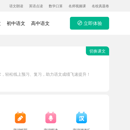
语文朗读
英语点读
数学口算
名师视频课
名校真题卷
文
初中语文
高中语文
立即体验
切换课文
术，轻松线上预习、复习，助力语文成绩飞速提升！
字词听写
字词跟读
字词消消乐