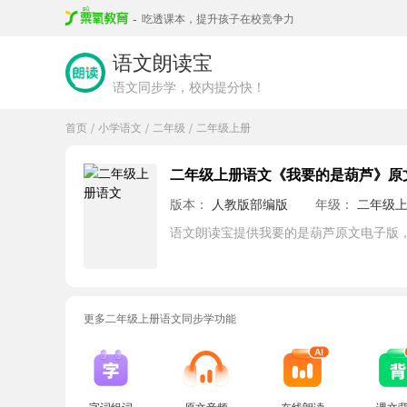
-
吃透课本，提升孩子在校竞争力
语文朗读宝
语文同步学，校内提分快！
首页
小学语文
二年级
二年级上册
/
/
/
二年级上册语文《我要的是葫芦》原
版本：
人教版部编版
年级：
二年级
语文朗读宝提供我要的是葫芦原文电子版
更多二年级上册语文同步学功能
字词组词
原文音频
在线朗读
课文