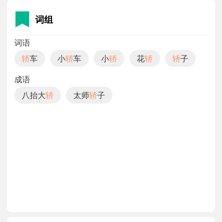
词组
词语
轿
车
小
轿
车
小
轿
花
轿
轿
子
成语
八抬大
轿
太师
轿
子