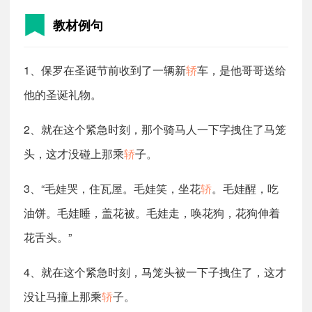
教材例句
1、保罗在圣诞节前收到了一辆新
轿
车，是他哥哥送给
他的圣诞礼物。
2、就在这个紧急时刻，那个骑马人一下字拽住了马笼
头，这才没碰上那乘
轿
子。
3、“毛娃哭，住瓦屋。毛娃笑，坐花
轿
。毛娃醒，吃
油饼。毛娃睡，盖花被。毛娃走，唤花狗，花狗伸着
花舌头。”
4、就在这个紧急时刻，马笼头被一下子拽住了，这才
没让马撞上那乘
轿
子。