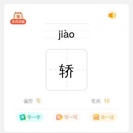
jiào
轿
车
10
偏旁
笔画
学一学
写一写
读一读