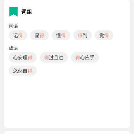
得，到此为止吧
得了，别说了。
词组
7、（de）用在动词后面，表示动作已经完成（多见于
早期白话）
词语
进得屋来。
记
得
显
得
懂
得
得
到
觉
得
8、（de）用在动词或形容词后面，连接表示程度或结
成语
果的补语
心安理
得
得
过且过
得
心应手
好得很
累得满头大汗。
9、（dé）用于情况不如意的时候，表示无可奈何
悠然自
得
得，我的手机又坏了。
10、（dé）满意，得意，符合心愿
扬扬自得。
11、（dé）表示演算产生的结果
二三得六
八除以四得二。
12、（dé）可以，许可，能够
不得喧哗
不得放肆。