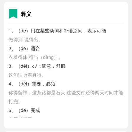
释义
1、（de）用在某些动词和补语之间，表示可能
做得到
说得出。
2、（dé）适合
衣着得体
得当（dàng）。
3、（děi）<方>满意，舒服
这句话听着真得。
4、（děi）需要，必须
你得留神，这条路都是石头
这些文件还得两天时间才能
打完。
5、（dé）完成
衣服做得了。
6、（dé）表示同意或禁止，用于对话结束时