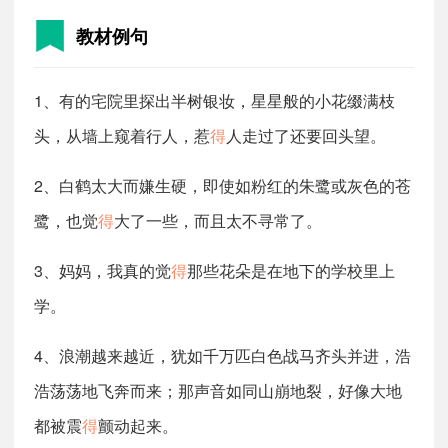
13、（děi）表示揣测的必然
教材例句
时间不早了，再不出发，就得迟到了。
14、（de）用在动词后面，表示可能，可以
1、有的宅院里探出半树银妆，星星般的小花缀满枝
食堂里的饭简直吃不得
要得。
头，从墙上窥着行人，惹
得
人走过了还要回头望。
15、（děi）表示意志上或事实上的必要
不管有多少困难，我们也得把任务完成丨想成功，就得
2、白鹤太大而嫌生硬，即使如粉红的朱鹭或灰色的苍
付出辛苦。
鹭，也觉
得
大了一些，而且太不寻常了。
16、（de）助词。
17、（dé）获取，得到(跟“失”相对)
3、妈妈，我真的觉
得
那些花朵是在地下的学校里上
得胜
得志
如鱼得水。
学。
4、浪潮越来越近，犹如千万匹白色战马齐头并进，浩
浩荡荡地飞奔而来；那声音如同山崩地裂，好像大地
都被震
得
颤动起来。