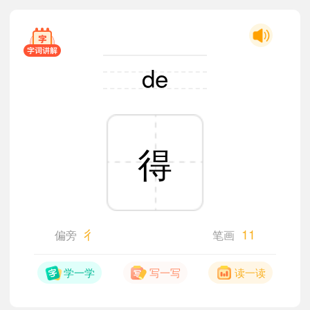
de
得
彳
11
偏旁
笔画
学一学
写一写
读一读