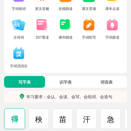
字词组词
原文音频
在线朗读
课文背诵
课本点读
古诗词
337晨读
课外朗读
字词听写
字词跟读
字词消消乐
写字表
识字表
词语表
学习要求：会认、会读、会写、会组词、会造句
得
秧
苗
汗
急