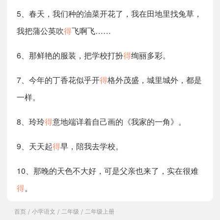
5、春天，我们种的油菜开花了，我在田地里找兔草，
我把蒲公英吹
得
飞啊飞……
6、那鲜艳的服装，把学校打扮
得
绚丽多彩。
7、今年的丁香花似乎开
得
格外茂盛，城里城外，都是
一样。
8、玲玲
得
意地端详着自己画的《我家的一角》。
9、天天起
得
早，陪我去学校。
10、那晚的天色不大好，可是父亲也来了，实在很难
得
。
首页
小学语文
二年级
二年级上册
/
/
/