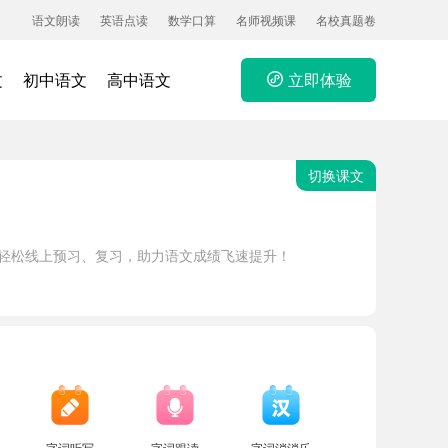
语文朗读
英语点读
数学口算
名师视频课
名校真题卷
文
初中语文
高中语文
立即体验
切换课文
，轻松线上预习、复习，助力语文成绩飞速提升！
字词听写
字词跟读
字词消消乐