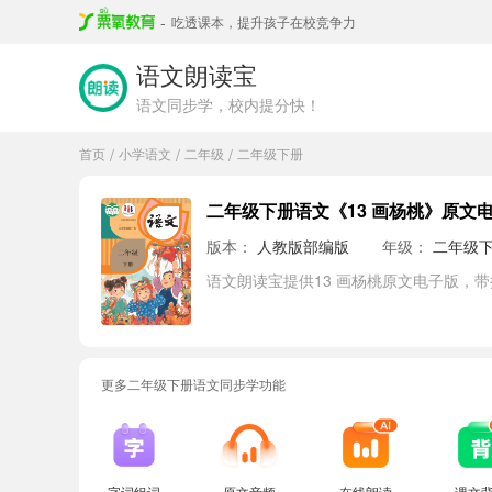
-
吃透课本，提升孩子在校竞争力
语文朗读宝
语文同步学，校内提分快！
首页
小学语文
二年级
二年级下册
/
/
/
二年级下册语文《13 画杨桃》原文
版本：
人教版部编版
年级：
二年级
语文朗读宝提供13 画杨桃原文电子版，
更多二年级下册语文同步学功能
字词组词
原文音频
在线朗读
课文