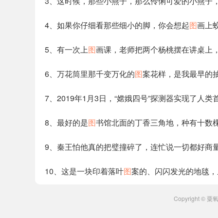
3、这时候，那些小燕子，那么伶俐可爱的小燕子
4、如果你仔细看那些细小的脚，你会想起
图
画上
5、有一次上
图
画课，老师把两个杨桃摆在讲桌上
6、万花筒里那千变万化的
图
案花样，是我最早的
7、2019年1月3日，“嫦娥四号”探测器实现了
8、最好的是
图
书馆北面的丁香三角地，种有十数
9、秦王怕他真的把璧撞碎了，连忙说一切都好商
10、这是一块印着落叶
图
案的、闪闪发光的地毯，
Copyright ©