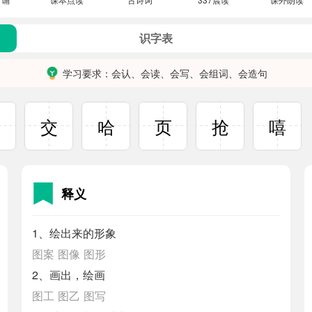
识字表
学习要求：会认、会读、会写、会组词、会造句
室
交
哈
页
抢
嘻
释义
1、绘出来的形象
图案
图像
图形
2、画出，绘画
图工
图乙
图写