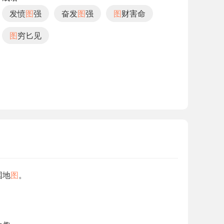
发愤
图
强
奋发
图
强
图
财害命
图
穷匕见
国地
图
。