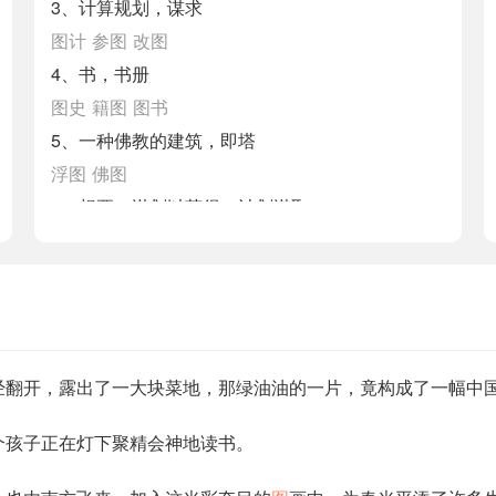
3、计算规划，谋求
图计
参图
改图
4、书，书册
图史
籍图
图书
5、一种佛教的建筑，即塔
浮图
佛图
6、想要，谋划以获得，计划谋取
企图
图利
图报
7、按照一定的比例描绘在平面上来表现地理位
置、地形等的图形
图志
帛图
版图
经翻开，露出了一大块菜地，那绿油油的一片，竟构成了一幅中
个孩子正在灯下聚精会神地读书。