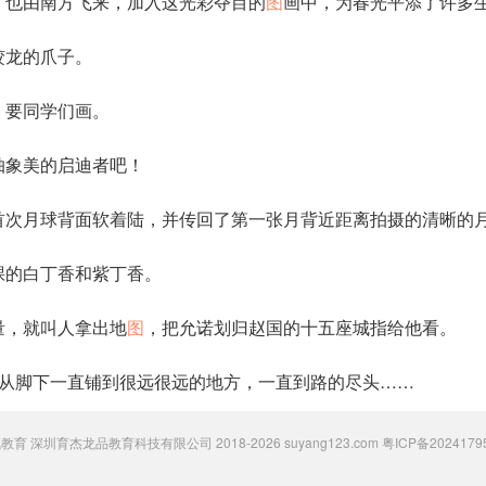
，也由南方飞来，加入这光彩夺目的
图
画中，为春光平添了许多
蛟龙的爪子。
，要同学们画。
抽象美的启迪者吧！
人类首次月球背面软着陆，并传回了第一张月背近距离拍摄的清晰的
棵的白丁香和紫丁香。
量，就叫人拿出地
图
，把允诺划归赵国的十五座城指给他看。
从脚下一直铺到很远很远的地方，一直到路的尽头……
 粟氧教育 深圳育杰龙品教育科技有限公司 2018-2026 suyang123.com
粤ICP备2024179