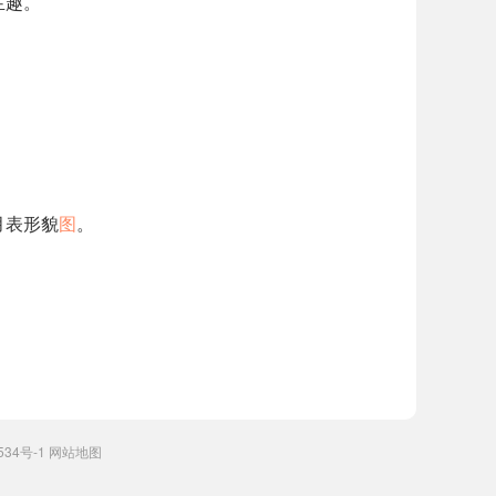
生趣。
月表形貌
图
。
534号-1
网站地图