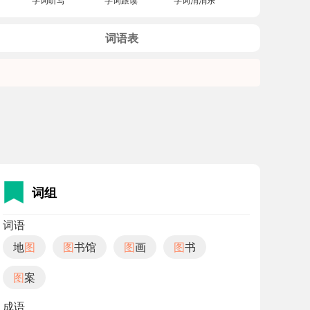
词语表
词组
词语
地
图
图
书馆
图
画
图
书
图
案
成语