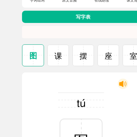
写字表
图
课
摆
座
tú