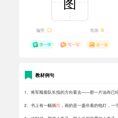
图
囗
8
偏旁
笔画
学一学
写一写
读一读
教材例句
1、将军顺着队长指的方向看去——那一片油布已
2、书上有一幅插
图
，画的是一盏吊着的电灯，一