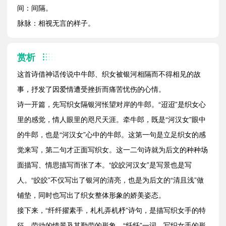
间：间隔。
脉脉：相视无言的样子。
赏析
这首诗借神话传说中牛郎、织女被银河相隔而不得相见的故
事，抒发了因爱情遭受挫折而痛苦忧伤的心情。
诗一开篇，先写织女隔银河怅望对岸的牛郎。“迢迢”是织女心
里的感觉，情人眼里的咫尺天涯。牵牛郎，既是“河汉女”眼中
的牛郎，也是“河汉女”心中的牛郎。这第一句是立足织女的感
觉来写，第二句才正面写织女。这一二句诗就为后文的种种场
面描写、情思描写而张了本。“皎皎河汉女”是写景也是写
人。“皎皎”不仅写出了银河的清亮，也是为后文的“清且浅”做
铺垫，同时也写出了织女整体形象的娇美姿态。
接下来，“纤纤擢素手，札札弄机杼”诗句，是描写织女手的特
征、劳动的情景及其勤劳的形象。“纤纤”一词，写织女手的形