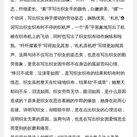
态，纤细柔长。“素”字写出织女手的颜色，白嫩娇美。“擢”一
个动词，写出织女伸手摆动的劳动姿态，娴熟优美。“札札”叠
词写出织女织布时不停的织机声，一个“弄”字形象地写出了机
梭在织布机上的飞动，同时也写出了织女织布动作娴练和纯
熟。“纤纤擢素手”写得如见其形，“札札弄机杼”写得更如闻其
声。这两句诗不仅写出了织女的姿态美，也意在写出织女的勤
劳形象，更意在写出织女因牛郎不在身边的孤寂苦闷心情。
“终日不成章，泣涕零如雨”，是写织女织布的结果和织布时的
情态。织女虽然整天在忙碌地织布，结果却“不成章”；她整天
郁闷不乐，泪流如雨。织女劳而无功，眼泪如雨，是什么原因
造成的？原来是织女在思念着她的牛郎的缘故，她身在此而心
在彼。诗明写织女，却暗联牛郎，意在点出织女的心理活动，
说明织女无果的原因。这两句诗，也意在写出织女因爱情思念
而受到的折磨和痛苦。