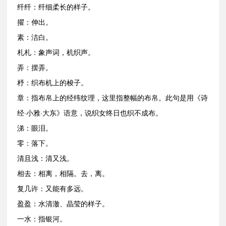
纤纤：纤细柔长的样子。
擢：伸出。
素：洁白。
札札：象声词，机织声。
弄：摆弄。
杼：织布机上的梭子。
章：指布帛上的经纬纹理，这里指整幅的布帛。此句是用《诗
经·小雅·大东》语意，说织女终日也织不成布。
涕：眼泪。
零：落下。
清且浅：清又浅。
相去：相离，相隔。去，离。
复几许：又能有多远。
盈盈：水清澈、晶莹的样子。
一水：指银河。