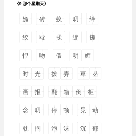
《9 那个星期天》
媚
砖
蚁
叨
绊
绞
耽
揉
绽
搓
惶
吻
偎
明
媚
时
光
拨
弄
草
丛
画
报
翻
箱
倒
柜
念
叨
停
顿
晃
动
耽
搁
泡
沫
沉
郁