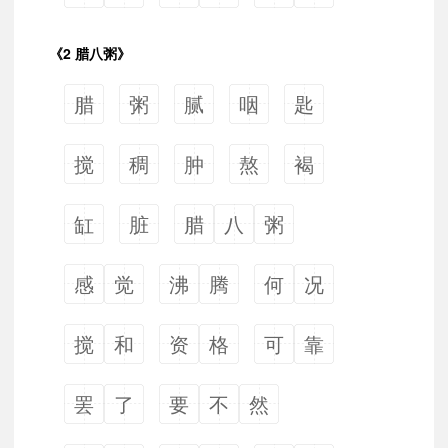
《2 腊八粥》
腊
粥
腻
咽
匙
搅
稠
肿
熬
褐
缸
脏
腊
八
粥
感
觉
沸
腾
何
况
搅
和
资
格
可
靠
罢
了
要
不
然