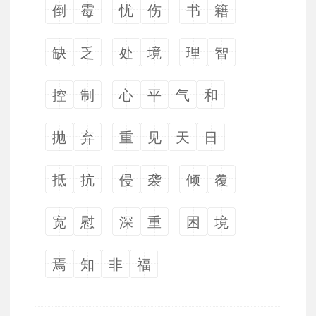
倒
霉
忧
伤
书
籍
缺
乏
处
境
理
智
控
制
心
平
气
和
抛
弃
重
见
天
日
抵
抗
侵
袭
倾
覆
宽
慰
深
重
困
境
焉
知
非
福