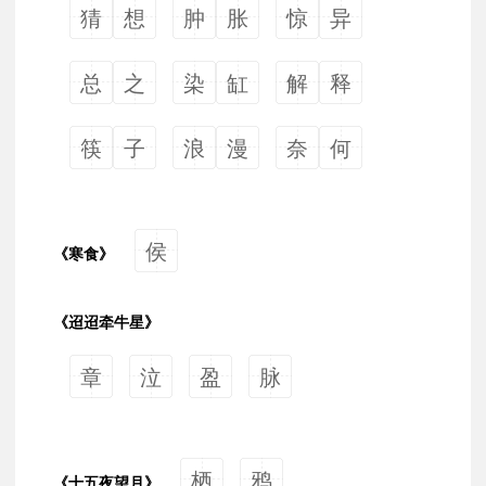
猜
想
肿
胀
惊
异
总
之
染
缸
解
释
筷
子
浪
漫
奈
何
侯
《寒食》
《迢迢牵牛星》
章
泣
盈
脉
栖
鸦
《十五夜望月》