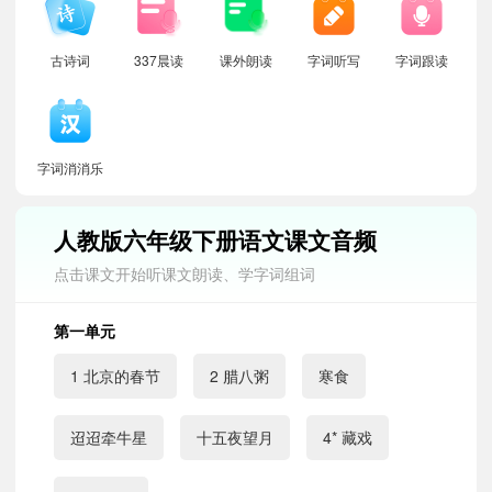
古诗词
337晨读
课外朗读
字词听写
字词跟读
字词消消乐
人教版六年级下册语文课文音频
点击课文开始听课文朗读、学字词组词
第一单元
1 北京的春节
2 腊八粥
寒食
迢迢牵牛星
十五夜望月
4* 藏戏