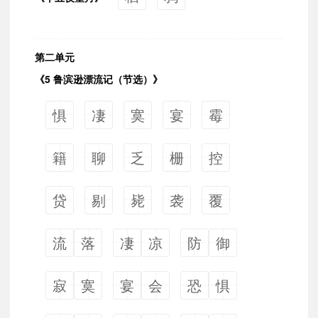
第二单元
《5 鲁滨逊漂流记（节选）》
惧
凄
寞
宴
霉
籍
聊
乏
栅
控
贷
剔
毙
袭
覆
流
落
凄
凉
防
御
寂
寞
宴
会
恐
惧