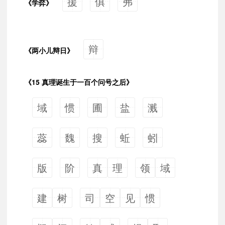
援
俱
弗
《学弈》
辩
《两小儿辩日》
《15 真理诞生于一百个问号之后》
域
惯
圃
盐
溅
蕊
魏
搜
蚯
蚓
版
阶
真
理
领
域
建
树
司
空
见
惯