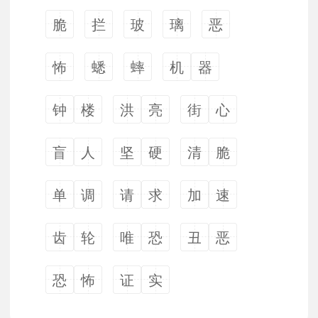
脆
拦
玻
璃
恶
怖
蟋
蟀
机
器
钟
楼
洪
亮
街
心
盲
人
坚
硬
清
脆
单
调
请
求
加
速
齿
轮
唯
恐
丑
恶
恐
怖
证
实