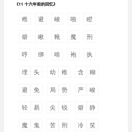
《11 十六年前的回忆》
稚
避
峻
啪
瞪
僻
瞅
靴
魔
刑
哼
绑
啃
袍
执
埋
头
幼
稚
含
糊
避
免
局
势
严
峻
轻
易
尖
锐
僻
静
魔
鬼
苦
刑
冷
笑