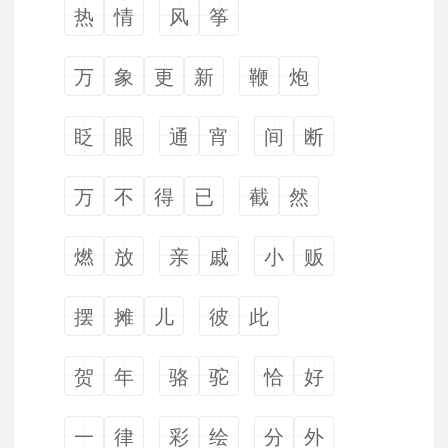
热
情
风
筝
万
象
更
新
鞭
炮
眨
眼
通
宵
间
断
万
不
得
已
截
然
燃
放
亲
戚
小
贩
摆
摊
儿
彼
此
贺
年
骆
驼
恰
好
一
律
彩
绘
分
外