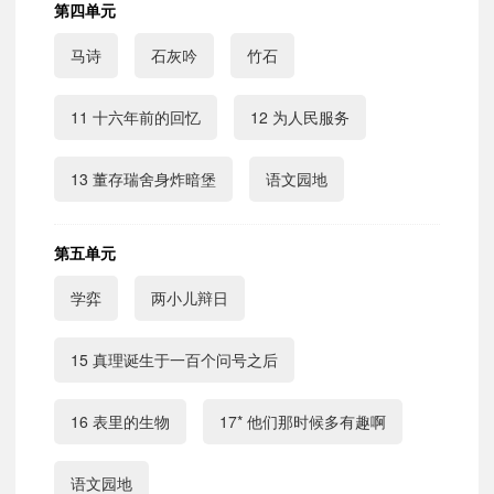
第四单元
马诗
石灰吟
竹石
11 十六年前的回忆
12 为人民服务
13 董存瑞舍身炸暗堡
语文园地
第五单元
学弈
两小儿辩日
15 真理诞生于一百个问号之后
16 表里的生物
17* 他们那时候多有趣啊
语文园地