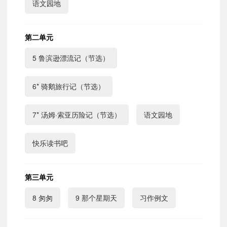
语文园地
第二单元
5 鲁滨逊漂流记（节选）
6* 骑鹅旅行记（节选）
7* 汤姆·索亚历险记（节选）
语文园地
快乐读书吧
第三单元
8 匆匆
9 那个星期天
习作例文