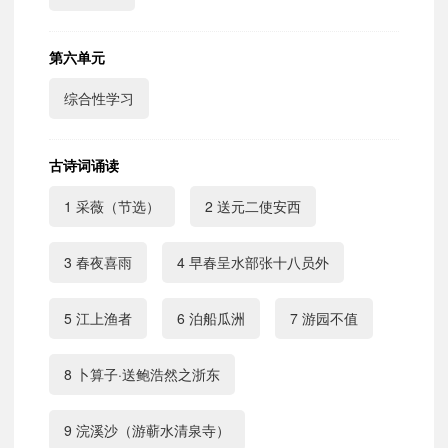
第六单元
综合性学习
古诗词诵读
1 采薇（节选）
2 送元二使安西
3 春夜喜雨
4 早春呈水部张十八员外
5 江上渔者
6 泊船瓜洲
7 游园不值
8 卜算子·送鲍浩然之浙东
9 浣溪沙（游蕲水清泉寺）