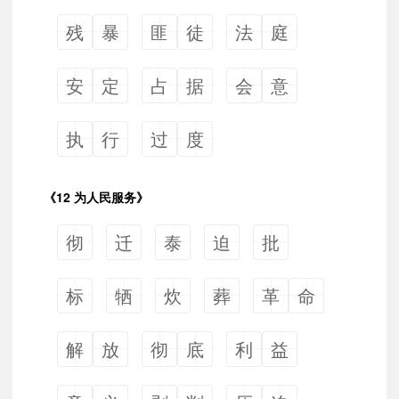
残
暴
匪
徒
法
庭
安
定
占
据
会
意
执
行
过
度
《12 为人民服务》
彻
迁
泰
迫
批
标
牺
炊
葬
革
命
解
放
彻
底
利
益