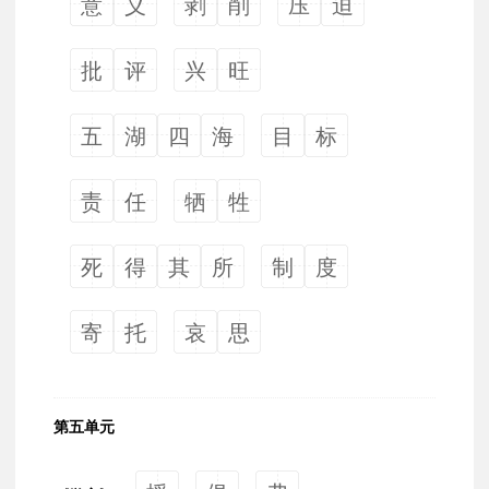
意
义
剥
削
压
迫
批
评
兴
旺
五
湖
四
海
目
标
责
任
牺
牲
死
得
其
所
制
度
寄
托
哀
思
第五单元