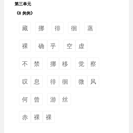
第三单元
《8 匆匆》
藏
挪
徘
徊
蒸
裸
确
乎
空
虚
不
禁
挪
移
觉
察
叹
息
徘
徊
微
风
何
曾
游
丝
赤
裸
裸