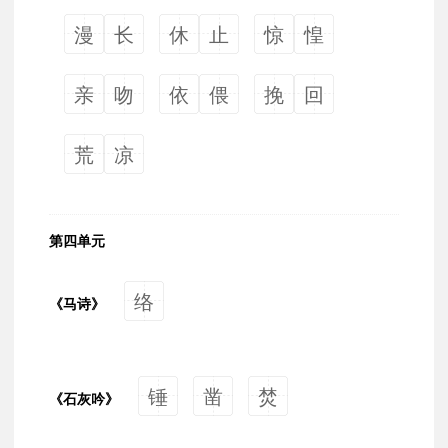
漫
长
休
止
惊
惶
亲
吻
依
偎
挽
回
荒
凉
第四单元
络
《马诗》
锤
凿
焚
《石灰吟》