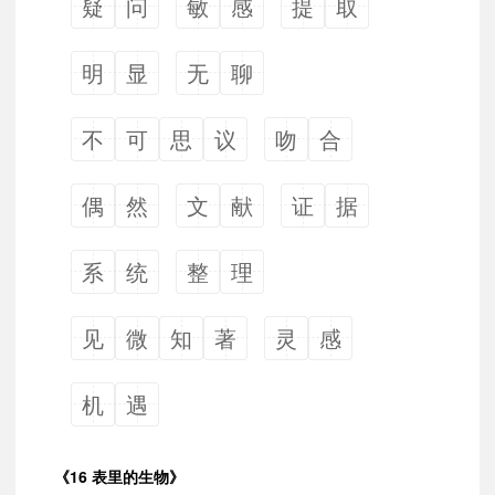
疑
问
敏
感
提
取
明
显
无
聊
不
可
思
议
吻
合
偶
然
文
献
证
据
系
统
整
理
见
微
知
著
灵
感
机
遇
《16 表里的生物》