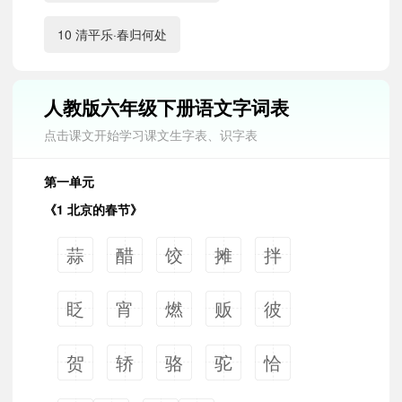
10 清平乐·春归何处
人教版六年级下册语文字词表
点击课文开始学习课文生字表、识字表
第一单元
《1 北京的春节》
蒜
醋
饺
摊
拌
眨
宵
燃
贩
彼
贺
轿
骆
驼
恰