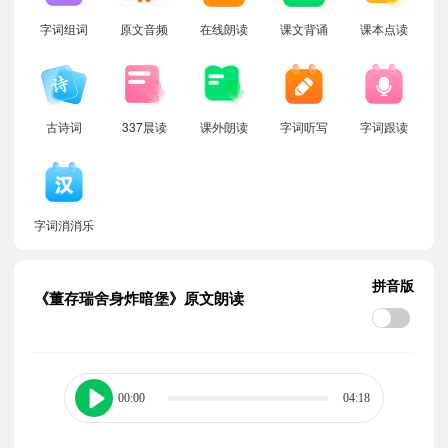
字词组词
原文音频
在线朗读
课文背诵
课本点读
古诗词
337晨读
课外朗读
字词听写
字词跟读
字词消消乐
拼音版
《董存瑞舍身炸暗堡》原文朗读
00:00
04:18