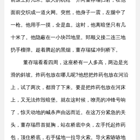
面前交织成一道火网。突然，他身子一震，左腿中了
一枪。他用手一摸，全是血。这时，他离暗堡只有几
十米了。他隐蔽在一小块凹地里。郅顺义接二连三地
扔手榴弹。趁着腾起的黑烟，董存瑞猛冲到桥下。
董存瑞看看四周，这座桥有一人多高，两边是光
滑的斜坡。炸药包放在哪儿呢?他想把炸药包放在河沿
上，试了两次，都滑了下来。要是把炸药包放在河床
上，又无法炸毁暗堡。就在这时候，嘹亮的冲锋号响
了，惊天动地的喊杀声由远而近。在这万分紧急的关
头，董存瑞昂首挺胸，站在桥底中央，左手托起炸药
包，顶住桥底，右手猛地一拉导火索。导火索哧哧地