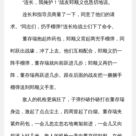
“连长，我掩护！”战友郅顺义也恳切地说。
连长和指导员商量了一下，同意了他们的请
求。“同志们，扔手榴弹!”连长给战士们下了命令。
董存瑞抱起炸药包，郅顺义背起两兜手榴弹，同
时跃出战壕，冲了上去。他们互相配合，郅顺义扔一
阵手榴弹，董存瑞就向前跃进几步；郅顺义再扔一
阵，董存瑞再跃进几步。跟在后面的战友把一捆捆手
榴弹送到郅顺义手里。
敌人的机枪更疯狂了，子弹扑哧扑哧打在董存瑞
身边，激起了点点尘土，四周冒起了白烟。董存瑞夹
紧炸药包，一会儿忽左忽右地匍匐前进，一会儿又向
前滚上好几米。敌人的机枪一齐向董存瑞扫射，在他