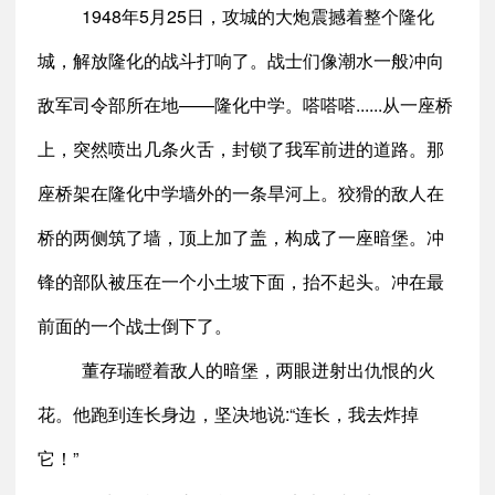
1948年5月25日，攻城的大炮震撼着整个隆化
城，解放隆化的战斗打响了。战士们像潮水一般冲向
敌军司令部所在地——隆化中学。嗒嗒嗒......从一座桥
上，突然喷出几条火舌，封锁了我军前进的道路。那
座桥架在隆化中学墙外的一条旱河上。狡猾的敌人在
桥的两侧筑了墙，顶上加了盖，构成了一座暗堡。冲
锋的部队被压在一个小土坡下面，抬不起头。冲在最
前面的一个战士倒下了。
董存瑞瞪着敌人的暗堡，两眼迸射出仇恨的火
花。他跑到连长身边，坚决地说:“连长，我去炸掉
它！”