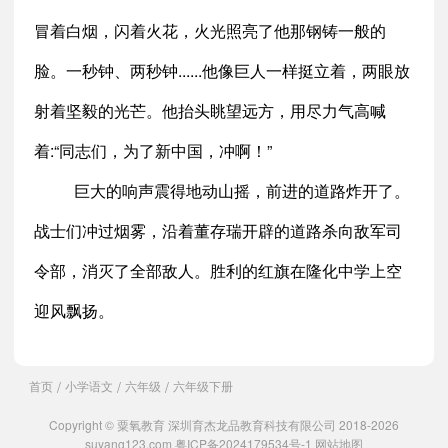
冒着白烟，闪着火花，火光照亮了他那钢铸一般的
脸。一秒钟、两秒钟......他像巨人一样挺立着，两眼放
射着坚毅的光芒。他抬头眺望远方，用尽力气高喊
着:“同志们，为了新中国，冲啊！”
巨大的响声震得地动山摇，前进的道路炸开了。
战士们冲过烟雾，沿着董存瑞开辟的道路杀向敌军司
令部，消灭了全部敌人。胜利的红旗在隆化中学上空
迎风飘扬。
首页
小学语文
六年级
六年级下册
/
/
/
Copyright © 粟氧教育 深圳育杰龙品教育科技有限公司 2018-2026
suyang123.com
粤ICP备2024179534号-1
网站地图