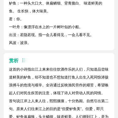
鲈鱼：一种头大口大、体扁鳞细、背青腹白、 味道鲜美的
鱼。 生长快，体大味美。
君：你。
一叶舟：像漂浮在水上的一片树叶似的小船。
出没：若隐若现。指一会儿看得见，一会儿看不见。
风波：波浪。
赏析
这首的小诗指出江上来来往往饮酒作乐的人们，只知道品尝味
道鲜美的鲈鱼，却不知道也不想知道打鱼人出生入死同惊涛骇
浪搏斗的危境与艰辛。全诗通过反映渔民劳作的艰苦，希望唤
起人们对民生疾苦的注意，体现了诗人对劳动人民的同情。
首句说江岸上人来人往，熙熙攘攘，十分热闹。自然引出第二
句。原来人们往来江上的目的是“但爱鲈鱼美”。但爱，即只
爱。鲈鱼体扁狭，头大鳞细，味道鲜美。人们拥到江上，是为