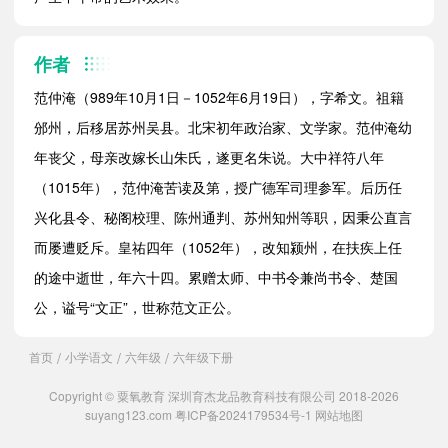
作者
范仲淹（989年10月1日－1052年6月19日），字希文。祖籍
邠州，后移居苏州吴县。北宋初年政治家、文学家。范仲淹幼
年丧父，母亲改嫁长山朱氏，遂更名朱说。大中祥符八年
（1015年），范仲淹苦读及第，授广德军司理参军。后历任
兴化县令、秘阁校理、陈州通判、苏州知州等职，因秉公直言
而屡遭贬斥。皇祐四年（1052年），改知颍州，在扶疾上任
的途中逝世，年六十四。累赠太师、中书令兼尚书令、楚国
公，谥号“文正”，世称范文正公。
首页
小学语文
六年级
六年级下册
/
/
/
Copyright © 粟氧教育 深圳育杰龙品教育科技有限公司 2018-2026
suyang123.com
粤ICP备2024179534号-1
网站地图