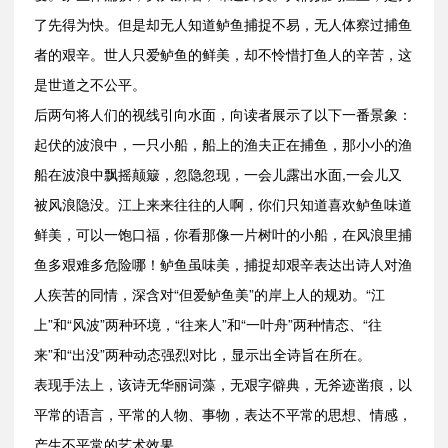
了先得为快。但是却无人知道鲈鱼捕捉不易，无人体察过捕鱼
者的艰辛。世人只爱鲈鱼的鲜美，却不怜惜打鱼人的辛苦，这
是世道之不公平。
后两句将人们的视线引向水面，向读者展示了以下一番景象：
起伏的波浪中，一只小船，船上的渔夫正在捕鱼，那小小的渔
船在波浪中飘摇颠簸，忽隐忽现，一会儿露出水面,一会儿又
被风浪隐没。江上来来往往的人啊，你们只知道喜欢鲈鱼味道
鲜美，可以一饱口福，你看那像一片树叶的小船，在风浪里捕
鱼多艰难多危险哪！鲈鱼虽味美，捕捉却艰辛表达出诗人对渔
人疾苦的同情，深含对“但爱鲈鱼美”的岸上人的规劝。“江
上”和“风波”两种环境，“往来人”和“一叶舟”两种情态、“往
来”和“出没”两种动态强烈对比，显示出全诗旨在所在。
表现手法上，该诗无华丽词藻，无艰字僻典，无斧迹凿痕，以
平常的语言，平常的人物、事物，表达不平常的思想、情感，
产生不平常的艺术效果。