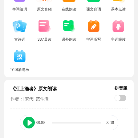
字词组词
原文音频
在线朗读
课文背诵
课本点读
古诗词
337晨读
课外朗读
字词听写
字词跟读
字词消消乐
拼音版
《江上渔者》原文朗读
作者：[宋代] 范仲淹
00:00
00:18