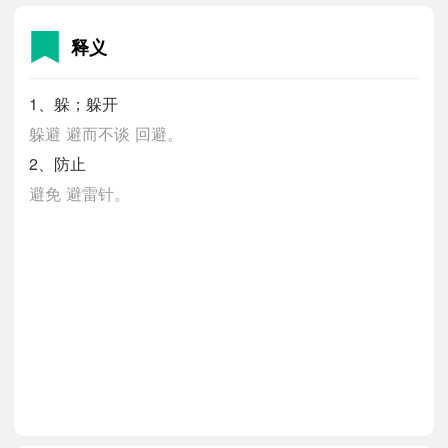
释义
1、躲；躲开
躲避
避而不谈
回避。
2、防止
避免
避雷针。