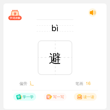
bì
避
辶
16
偏旁
笔画
学一学
写一写
读一读