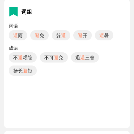
词组
词语
避
雨
避
免
躲
避
避
开
避
暑
成语
不
避
艰险
不可
避
免
退
避
三舍
扬长
避
短