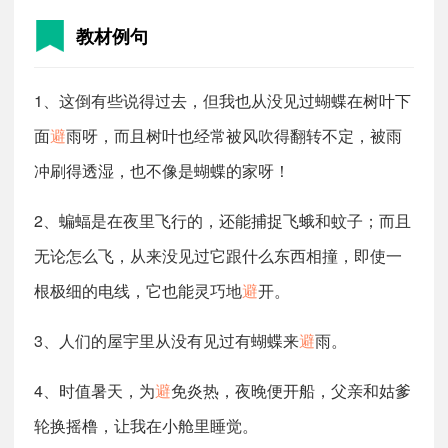
教材例句
1、这倒有些说得过去，但我也从没见过蝴蝶在树叶下
面
避
雨呀，而且树叶也经常被风吹得翻转不定，被雨
冲刷得透湿，也不像是蝴蝶的家呀！
2、蝙蝠是在夜里飞行的，还能捕捉飞蛾和蚊子；而且
无论怎么飞，从来没见过它跟什么东西相撞，即使一
根极细的电线，它也能灵巧地
避
开。
3、人们的屋宇里从没有见过有蝴蝶来
避
雨。
4、时值暑天，为
避
免炎热，夜晚便开船，父亲和姑爹
轮换摇橹，让我在小舱里睡觉。