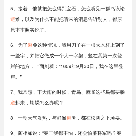
5、接着，他就把怎么得到宝石，怎么听见一群鸟议论
避
难，以及为什么不能把听来的消息告诉别人，都原
原本本照实说了。
6、为了
避
免这种情况，我用刀子在一根大木杆上刻了
一些字，并把它做成一个大十字架，竖在我第一次登
岸的地方，上面刻着：“1659年9月30日，我在这里登
岸。”
7、我常想，下大雨的时候，青鸟、麻雀这些鸟都要躲
避
起来，蝴蝶怎么办呢？
8、一朝天气炎热，与群猴
避
暑，都在松阴之下顽耍。
9、蔺相如说：“秦王我都不怕，还会怕廉将军吗？秦